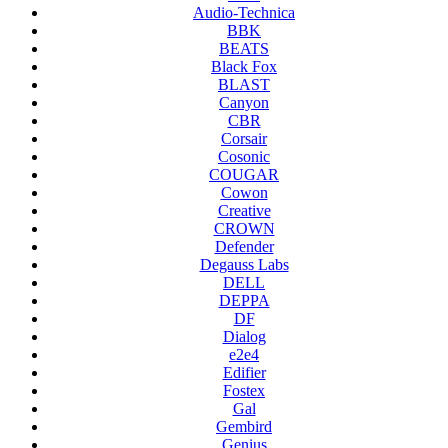
Audio-Technica
BBK
BEATS
Black Fox
BLAST
Canyon
CBR
Corsair
Cosonic
COUGAR
Cowon
Creative
CROWN
Defender
Degauss Labs
DELL
DEPPA
DF
Dialog
e2e4
Edifier
Fostex
Gal
Gembird
Genius