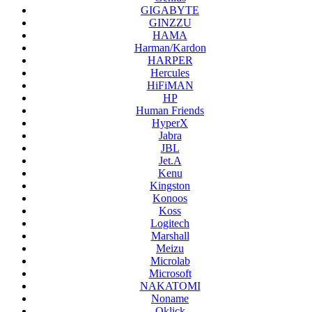
GIGABYTE
GINZZU
HAMA
Harman/Kardon
HARPER
Hercules
HiFiMAN
HP
Human Friends
HyperX
Jabra
JBL
Jet.A
Kenu
Kingston
Konoos
Koss
Logitech
Marshall
Meizu
Microlab
Microsoft
NAKATOMI
Noname
Oklick