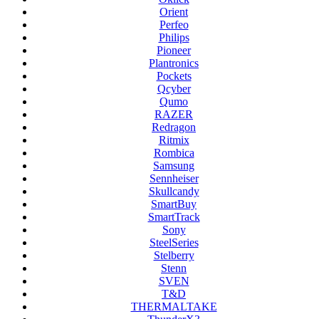
Orient
Perfeo
Philips
Pioneer
Plantronics
Pockets
Qcyber
Qumo
RAZER
Redragon
Ritmix
Rombica
Samsung
Sennheiser
Skullcandy
SmartBuy
SmartTrack
Sony
SteelSeries
Stelberry
Stenn
SVEN
T&D
THERMALTAKE