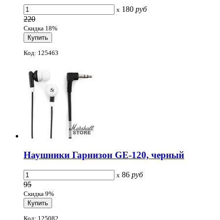
180
руб
x
220
Скидка 18%
Код: 125463
Наушники Гарнизон GE-120, черный
86
руб
x
95
Скидка 9%
Код: 125082