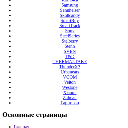
Samsung
Sennheiser
Skullcandy
SmartBuy
SmartTrack
Sony
SteelSeries
Stelberry
Stenn
SVEN
T&D
THERMALTAKE
ThunderX3
Urbanears
VCOM
Velton
Westone
Xiaomi
Zalman
Гарнизон
Основные
страницы
Главная