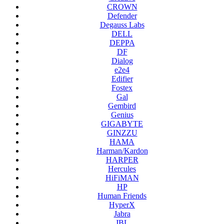
CROWN
Defender
Degauss Labs
DELL
DEPPA
DF
Dialog
e2e4
Edifier
Fostex
Gal
Gembird
Genius
GIGABYTE
GINZZU
HAMA
Harman/Kardon
HARPER
Hercules
HiFiMAN
HP
Human Friends
HyperX
Jabra
JBL