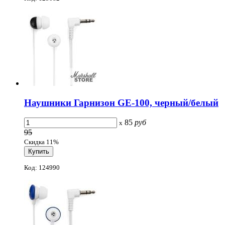
Наушники Гарнизон GE-100, черный/белый
85
руб
x
95
Скидка 11%
Код: 124990