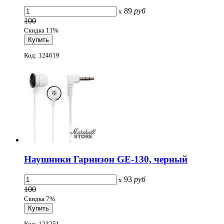
89
руб
x
100
Скидка 11%
Код: 124619
Наушники Гарнизон GE-130, черный
93
руб
x
100
Скидка 7%
Код: 123251