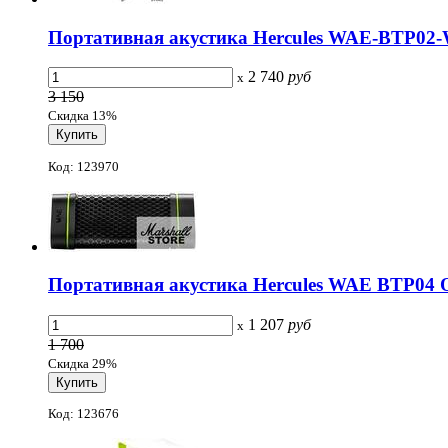
Портативная акустика Hercules WAE-BTP02-
2 740
руб
x
3 150
Скидка 13%
Код: 123970
Портативная акустика Hercules WAE BTP04 Ou
1 207
руб
x
1 700
Скидка 29%
Код: 123676