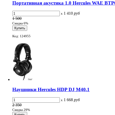
Портативная акустика 1.0 Hercules WAE BTP0
1 410
руб
x
1 500
Скидка 6%
Код: 124955
Наушники Hercules HDP DJ M40.1
1 668
руб
x
2 350
Скидка 29%