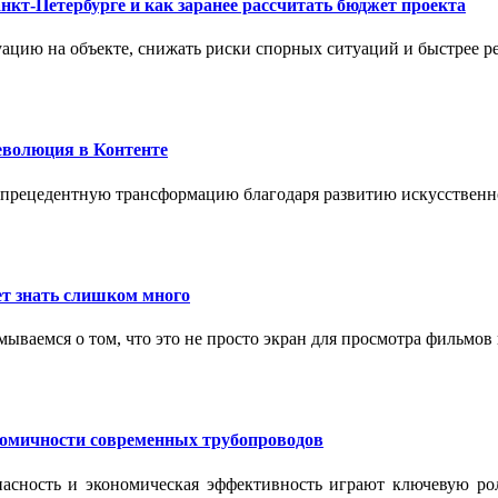
нкт-Петербурге и как заранее рассчитать бюджет проекта
ацию на объекте, снижать риски спорных ситуаций и быстрее р
еволюция в Контенте
спрецедентную трансформацию благодаря развитию искусственн
т знать слишком много
ываемся о том, что это не просто экран для просмотра фильмов
номичности современных трубопроводов
опасность и экономическая эффективность играют ключевую ро