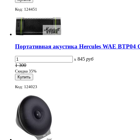
Код: 124451
Портативная акустика Hercules WAE BTP04 
845
руб
x
1 300
Скидка 35%
Код: 124023