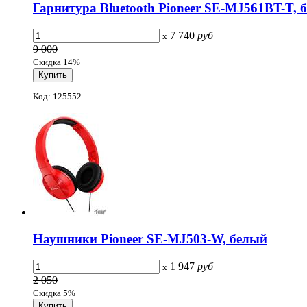
Гарнитура Bluetooth Pioneer SE-MJ561BT-T, 
7 740
руб
x
9 000
Скидка 14%
Код: 125552
Наушники Pioneer SE-MJ503-W, белый
1 947
руб
x
2 050
Скидка 5%