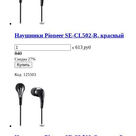
Наушники Pioneer SE-CL502-R, красный
613
руб
x
840
Скидка 27%
Код: 125503