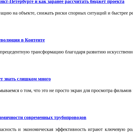
нкт-Петербурге и как заранее рассчитать бюджет проекта
ацию на объекте, снижать риски спорных ситуаций и быстрее р
еволюция в Контенте
спрецедентную трансформацию благодаря развитию искусственн
т знать слишком много
ываемся о том, что это не просто экран для просмотра фильмов
номичности современных трубопроводов
опасность и экономическая эффективность играют ключевую ро