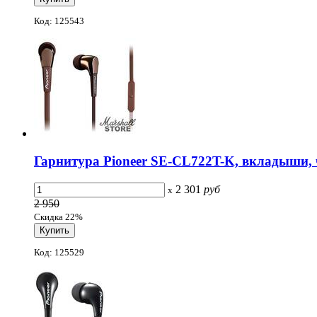
Код: 125543
Гарнитура Pioneer SE-CL722T-K, вкладыши,
2 301
руб
x
2 950
Скидка 22%
Код: 125529