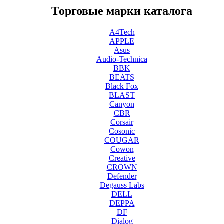
Торговые марки каталога
A4Tech
APPLE
Asus
Audio-Technica
BBK
BEATS
Black Fox
BLAST
Canyon
CBR
Corsair
Cosonic
COUGAR
Cowon
Creative
CROWN
Defender
Degauss Labs
DELL
DEPPA
DF
Dialog