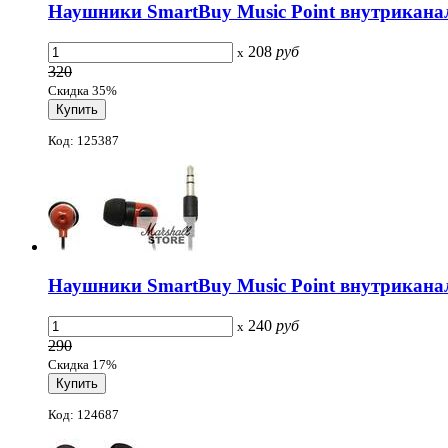
Наушники SmartBuy Music Point внутриканал
208
руб
x
320
Скидка 35%
Код: 125387
Наушники SmartBuy Music Point внутриканал
240
руб
x
290
Скидка 17%
Код: 124687