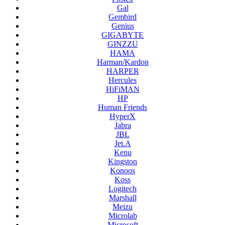
Gal
Gembird
Genius
GIGABYTE
GINZZU
HAMA
Harman/Kardon
HARPER
Hercules
HiFiMAN
HP
Human Friends
HyperX
Jabra
JBL
Jet.A
Kenu
Kingston
Konoos
Koss
Logitech
Marshall
Meizu
Microlab
Microsoft