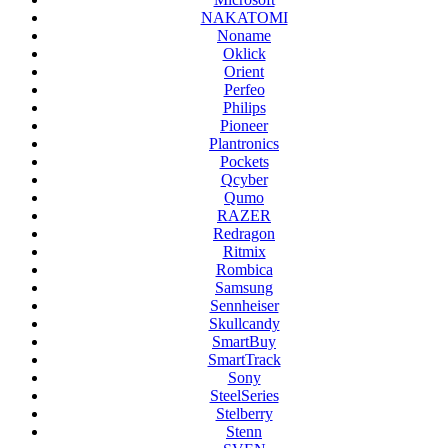
NAKATOMI
Noname
Oklick
Orient
Perfeo
Philips
Pioneer
Plantronics
Pockets
Qcyber
Qumo
RAZER
Redragon
Ritmix
Rombica
Samsung
Sennheiser
Skullcandy
SmartBuy
SmartTrack
Sony
SteelSeries
Stelberry
Stenn