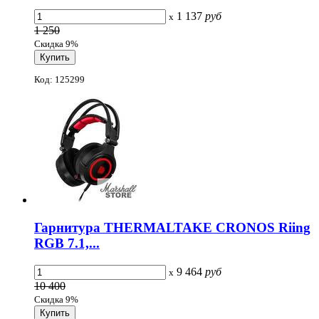
1 137
руб
x
1 250
Скидка 9%
Код: 125299
Гарнитура THERMALTAKE CRONOS Riing
RGB 7.1,...
9 464
руб
x
10 400
Скидка 9%