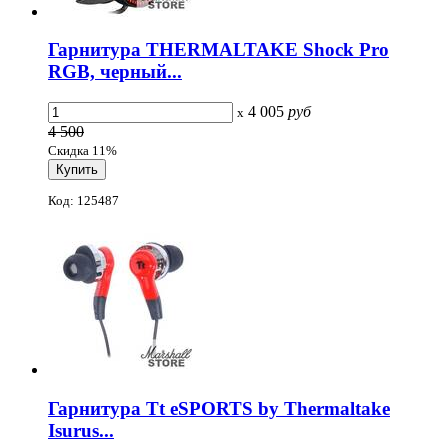
Гарнитура THERMALTAKE Shock Pro
RGB, черный...
4 005
руб
x
4 500
Скидка 11%
Код: 125487
Гарнитура Tt eSPORTS by Thermaltake
Isurus...