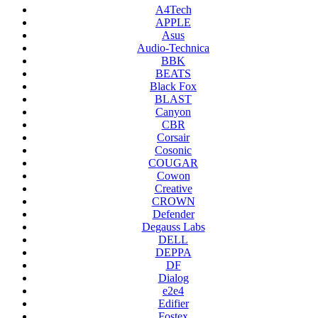
A4Tech
APPLE
Asus
Audio-Technica
BBK
BEATS
Black Fox
BLAST
Canyon
CBR
Corsair
Cosonic
COUGAR
Cowon
Creative
CROWN
Defender
Degauss Labs
DELL
DEPPA
DF
Dialog
e2e4
Edifier
Fostex