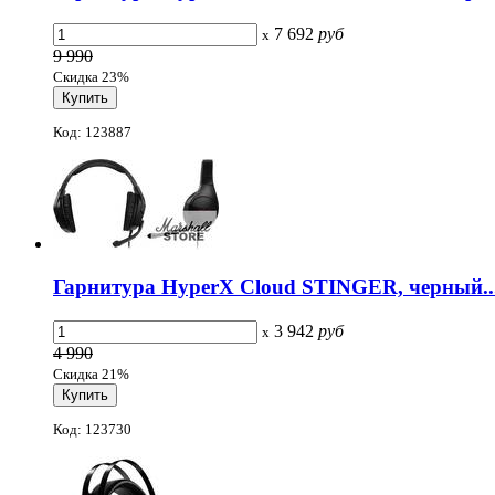
7 692
руб
x
9 990
Скидка 23%
Код: 123887
Гарнитура HyperX Cloud STINGER, черный..
3 942
руб
x
4 990
Скидка 21%
Код: 123730