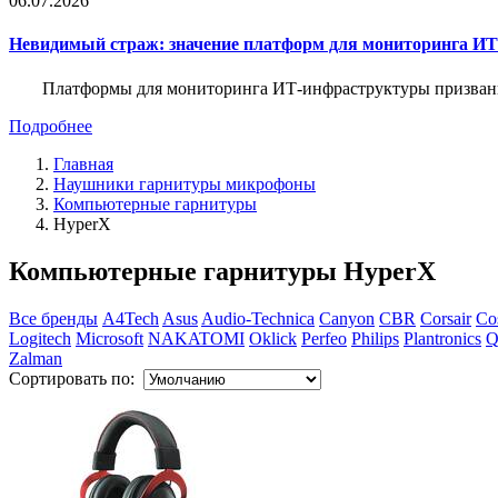
06.07.2026
Невидимый страж: значение платформ для мониторинга И
Платформы для мониторинга ИТ-инфраструктуры призваны 
Подробнее
Главная
Наушники гарнитуры микрофоны
Компьютерные гарнитуры
HyperX
Компьютерные гарнитуры HyperX
Все бренды
A4Tech
Asus
Audio-Technica
Canyon
CBR
Corsair
Co
Logitech
Microsoft
NAKATOMI
Oklick
Perfeo
Philips
Plantronics
Q
Zalman
Сортировать по: