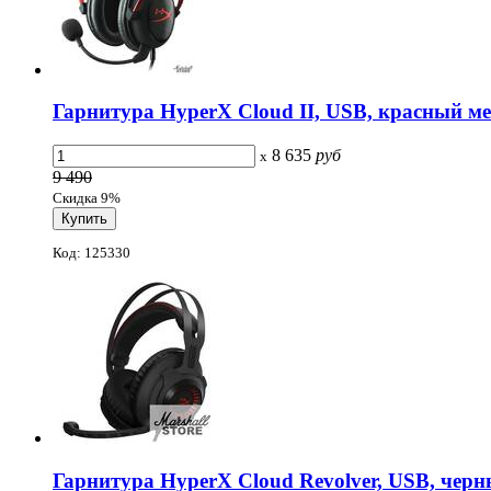
Гарнитура HyperX Cloud II, USB, красный ме
8 635
руб
x
9 490
Скидка 9%
Код: 125330
Гарнитура HyperX Cloud Revolver, USB, черны