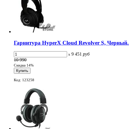
Гарнитура HyperX Cloud Revolver S, Черный..
9 451
руб
x
10 990
Скидка 14%
Код: 123258