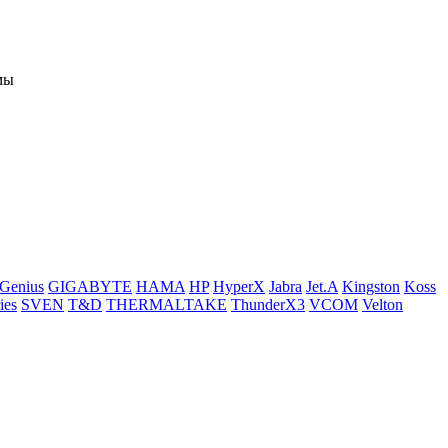
мы
Genius
GIGABYTE
HAMA
HP
HyperX
Jabra
Jet.A
Kingston
Koss
ies
SVEN
T&D
THERMALTAKE
ThunderX3
VCOM
Velton