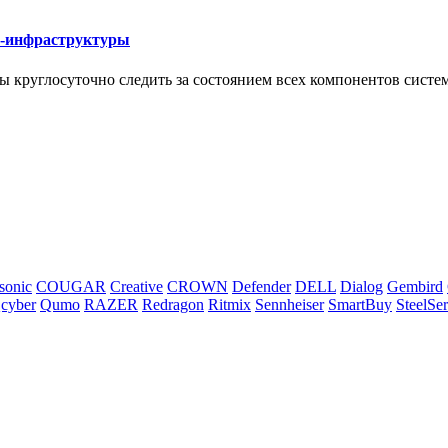
Т-инфраструктуры
круглосуточно следить за состоянием всех компонентов систе
sonic
COUGAR
Creative
CROWN
Defender
DELL
Dialog
Gembird
cyber
Qumo
RAZER
Redragon
Ritmix
Sennheiser
SmartBuy
SteelSer