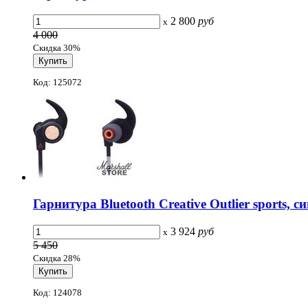
2 800
руб
x
4 000
Скидка 30%
Код: 125072
Гарнитура Bluetooth Creative Outlier sports, с
3 924
руб
x
5 450
Скидка 28%
Код: 124078