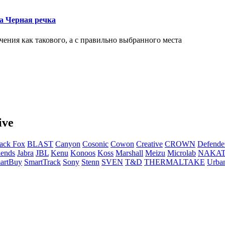
ка Черная речка
чения как такового, а с правильно выбранного места
ive
ack Fox
BLAST
Canyon
Cosonic
Cowon
Creative
CROWN
Defende
ends
Jabra
JBL
Kenu
Konoos
Koss
Marshall
Meizu
Microlab
NAKA
artBuy
SmartTrack
Sony
Stenn
SVEN
T&D
THERMALTAKE
Urba