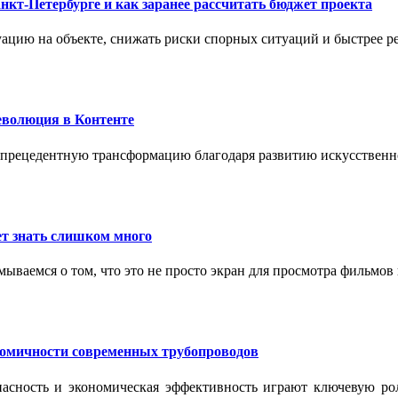
нкт-Петербурге и как заранее рассчитать бюджет проекта
ацию на объекте, снижать риски спорных ситуаций и быстрее р
еволюция в Контенте
спрецедентную трансформацию благодаря развитию искусственн
т знать слишком много
ываемся о том, что это не просто экран для просмотра фильмов
номичности современных трубопроводов
опасность и экономическая эффективность играют ключевую ро