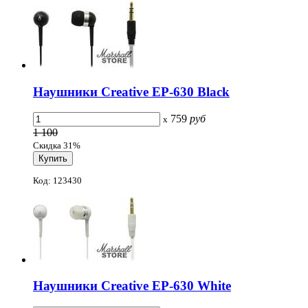
Наушники Creative EP-630 Black
759
руб
x
1 100
Скидка 31%
Код: 123430
Наушники Creative EP-630 White