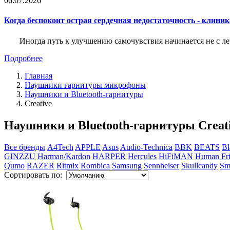
06.07.2026
Когда беспокоит острая сердечная недостаточность - клини
Иногда путь к улучшению самочувствия начинается не с ле
Подробнее
Главная
Наушники гарнитуры микрофоны
Наушники и Bluetooth-гарнитуры
Creative
Наушники и Bluetooth-гарнитуры Creat
Все бренды
A4Tech
APPLE
Asus
Audio-Technica
BBK
BEATS
Bl
GINZZU
Harman/Kardon
HARPER
Hercules
HiFiMAN
Human Fri
Qumo
RAZER
Ritmix
Rombica
Samsung
Sennheiser
Skullcandy
Sm
Сортировать по: