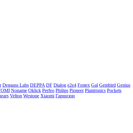
r
Degauss Labs
DEPPA
DF
Dialog
e2e4
Fostex
Gal
Gembird
Genius
TOMI
Noname
Oklick
Perfeo
Philips
Pioneer
Plantronics
Pockets
nears
Velton
Westone
Xiaomi
Гарнизон