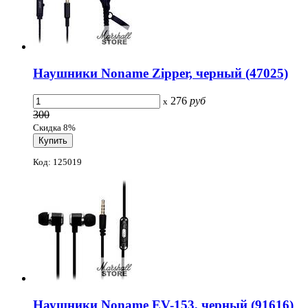
Наушники Noname Zipper, черный (47025)
276
руб
x
300
Скидка 8%
Код: 125019
Наушники Noname EV-153, черный (91616)