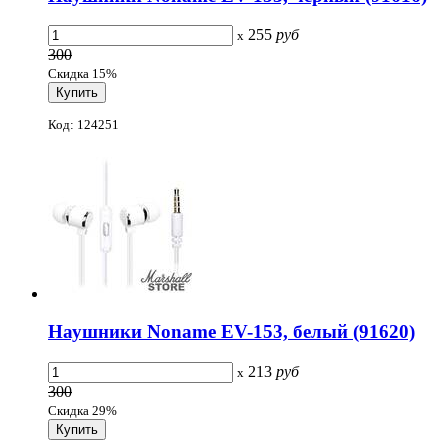
255
руб
x
300
Скидка 15%
Код: 124251
Наушники Noname EV-153, белый (91620)
213
руб
x
300
Скидка 29%