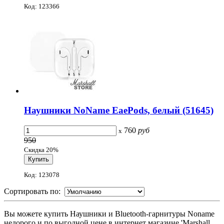
Код: 123366
Наушники NoName EaePods, белый (51645)
760
руб
x
950
Скидка 20%
Код: 123078
Сортировать по:
Вы можете купить Наушники и Bluetooth-гарнитуры Noname
недорого и по выгодной цене в интернет магазине 'Marshall