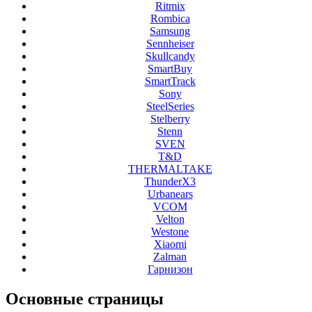
Ritmix
Rombica
Samsung
Sennheiser
Skullcandy
SmartBuy
SmartTrack
Sony
SteelSeries
Stelberry
Stenn
SVEN
T&D
THERMALTAKE
ThunderX3
Urbanears
VCOM
Velton
Westone
Xiaomi
Zalman
Гарнизон
Основные
страницы