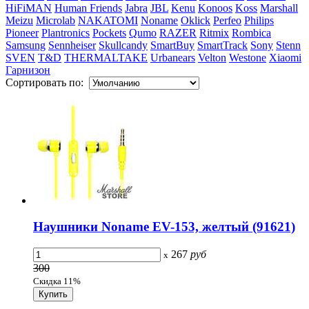
HiFiMAN
Human Friends
Jabra
JBL
Kenu
Konoos
Koss
Marshall
Meizu
Microlab
NAKATOMI
Noname
Oklick
Perfeo
Philips
Pioneer
Plantronics
Pockets
Qumo
RAZER
Ritmix
Rombica
Samsung
Sennheiser
Skullcandy
SmartBuy
SmartTrack
Sony
Stenn
SVEN
T&D
THERMALTAKE
Urbanears
Velton
Westone
Xiaomi
Гарнизон
Сортировать по:
Наушники Noname EV-153, желтый (91621)
267
руб
x
300
Скидка 11%