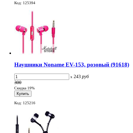
Код: 125394
Наушники Noname EV-153, розовый (91618)
243
руб
x
300
Скидка 19%
Код: 125216