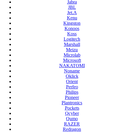
Jabra
JBL
Jet.A
Kenu
Kingston
Konoos
Koss
Logitech
Marshall
Meizu
Microlab
Microsoft
NAKATOMI
Noname
Oklick
Orient
Perfeo
Philips
Pioneer
Plantronics
Pockets
Qcyber
Qumo
RAZER
Redragon