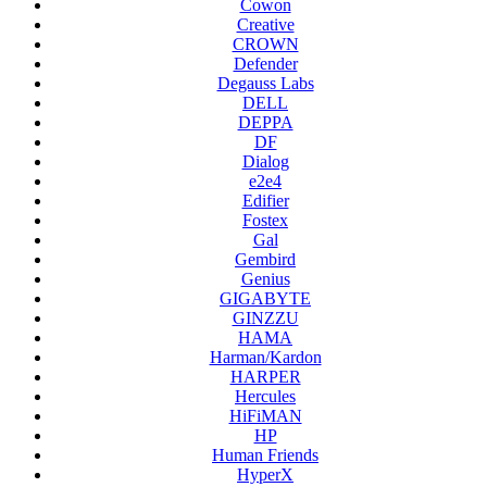
Cowon
Creative
CROWN
Defender
Degauss Labs
DELL
DEPPA
DF
Dialog
e2e4
Edifier
Fostex
Gal
Gembird
Genius
GIGABYTE
GINZZU
HAMA
Harman/Kardon
HARPER
Hercules
HiFiMAN
HP
Human Friends
HyperX