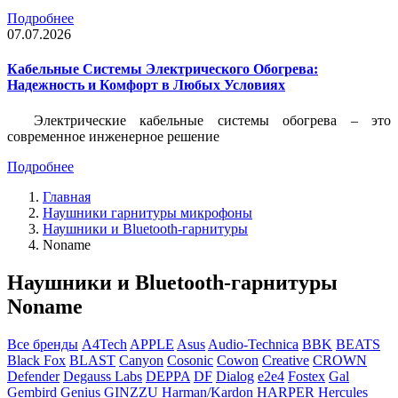
Подробнее
07.07.2026
Кабельные Системы Электрического Обогрева:
Надежность и Комфорт в Любых Условиях
Электрические кабельные системы обогрева – это
современное инженерное решение
Подробнее
Главная
Наушники гарнитуры микрофоны
Наушники и Bluetooth-гарнитуры
Noname
Наушники и Bluetooth-гарнитуры
Noname
Все бренды
A4Tech
APPLE
Asus
Audio-Technica
BBK
BEATS
Black Fox
BLAST
Canyon
Cosonic
Cowon
Creative
CROWN
Defender
Degauss Labs
DEPPA
DF
Dialog
e2e4
Fostex
Gal
Gembird
Genius
GINZZU
Harman/Kardon
HARPER
Hercules