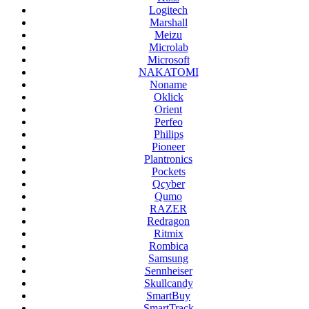
Logitech
Marshall
Meizu
Microlab
Microsoft
NAKATOMI
Noname
Oklick
Orient
Perfeo
Philips
Pioneer
Plantronics
Pockets
Qcyber
Qumo
RAZER
Redragon
Ritmix
Rombica
Samsung
Sennheiser
Skullcandy
SmartBuy
SmartTrack