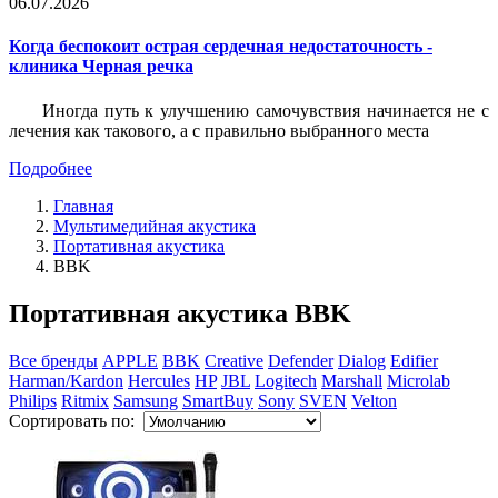
06.07.2026
Когда беспокоит острая сердечная недостаточность -
клиника Черная речка
Иногда путь к улучшению самочувствия начинается не с
лечения как такового, а с правильно выбранного места
Подробнее
Главная
Мультимедийная акустика
Портативная акустика
BBK
Портативная акустика BBK
Все бренды
APPLE
BBK
Creative
Defender
Dialog
Edifier
Harman/Kardon
Hercules
HP
JBL
Logitech
Marshall
Microlab
Philips
Ritmix
Samsung
SmartBuy
Sony
SVEN
Velton
Сортировать по: