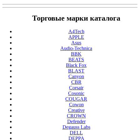
Торговые марки каталога
A4Tech
APPLE
Asus
Audio-Technica
BBK
BEATS
Black Fox
BLAST
Canyon
CBR
Corsair
Cosonic
COUGAR
Cowon
Creative
CROWN
Defender
Degauss Labs
DELL
DEPPA