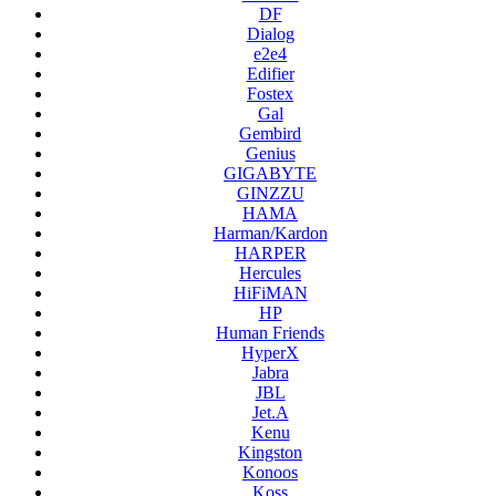
DF
Dialog
e2e4
Edifier
Fostex
Gal
Gembird
Genius
GIGABYTE
GINZZU
HAMA
Harman/Kardon
HARPER
Hercules
HiFiMAN
HP
Human Friends
HyperX
Jabra
JBL
Jet.A
Kenu
Kingston
Konoos
Koss