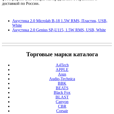
доставкой по России.
Акустика 2.0 Microlab B-18 1.5W RMS, Пластик, USB,
White
Акустика 2.0 Genius SP-U115, 1.5W RMS, USB, White
Торговые марки каталога
A4Tech
APPLE
Asus
Audio-Technica
BBK
BEATS
Black Fox
BLAST
Canyon
CBR
Corsair