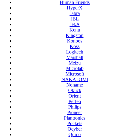
Human Friends
HyperX
Jabra
JBL
Jet.A
Kenu
Kingston
Konoos
Koss
Logitech
Marshall
Meizu
Microlab
Microsoft
NAKATOMI
Noname
Oklick
Orient
Perfeo
Philips
Pioneer
Plantronics
Pockets
Qcyber
Qumo