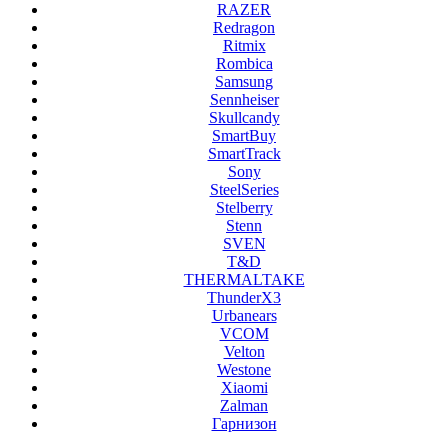
RAZER
Redragon
Ritmix
Rombica
Samsung
Sennheiser
Skullcandy
SmartBuy
SmartTrack
Sony
SteelSeries
Stelberry
Stenn
SVEN
T&D
THERMALTAKE
ThunderX3
Urbanears
VCOM
Velton
Westone
Xiaomi
Zalman
Гарнизон