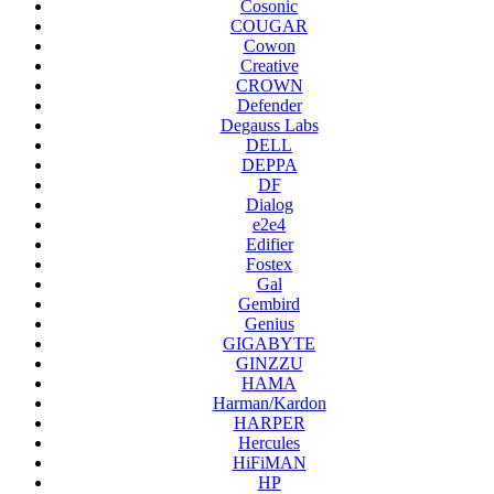
Cosonic
COUGAR
Cowon
Creative
CROWN
Defender
Degauss Labs
DELL
DEPPA
DF
Dialog
e2e4
Edifier
Fostex
Gal
Gembird
Genius
GIGABYTE
GINZZU
HAMA
Harman/Kardon
HARPER
Hercules
HiFiMAN
HP