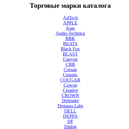
Торговые марки каталога
A4Tech
APPLE
Asus
Audio-Technica
BBK
BEATS
Black Fox
BLAST
Canyon
CBR
Corsair
Cosonic
COUGAR
Cowon
Creative
CROWN
Defender
Degauss Labs
DELL
DEPPA
DF
Dialog