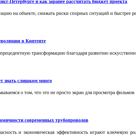
нкт-Петербурге и как заранее рассчитать бюджет проекта
ацию на объекте, снижать риски спорных ситуаций и быстрее р
еволюция в Контенте
спрецедентную трансформацию благодаря развитию искусственн
т знать слишком много
ываемся о том, что это не просто экран для просмотра фильмов
номичности современных трубопроводов
опасность и экономическая эффективность играют ключевую ро