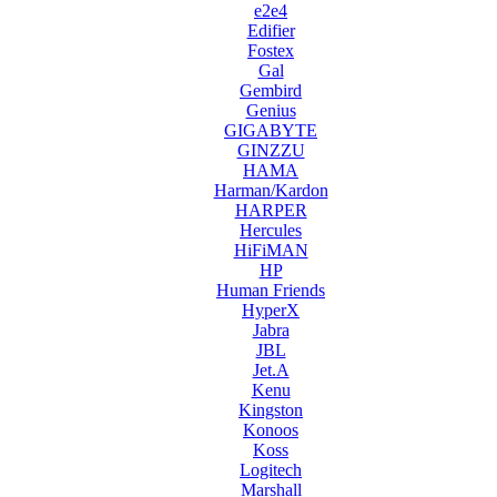
e2e4
Edifier
Fostex
Gal
Gembird
Genius
GIGABYTE
GINZZU
HAMA
Harman/Kardon
HARPER
Hercules
HiFiMAN
HP
Human Friends
HyperX
Jabra
JBL
Jet.A
Kenu
Kingston
Konoos
Koss
Logitech
Marshall