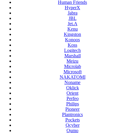
Human Friends
HyperX
Jabra
JBL
Jet.A
Kenu
Kingston
Konoos
Koss
Logitech
Marshall
Meizu
Microlab
Microsoft
NAKATOMI
Noname
Oklick
Orient
Perfeo
Philips
Pioneer
Plantronics
Pockets
Qcyber
Qumo