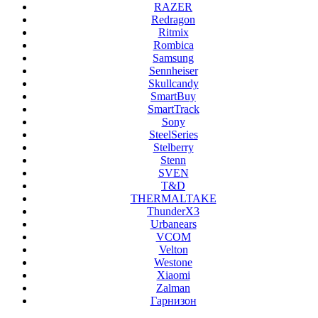
RAZER
Redragon
Ritmix
Rombica
Samsung
Sennheiser
Skullcandy
SmartBuy
SmartTrack
Sony
SteelSeries
Stelberry
Stenn
SVEN
T&D
THERMALTAKE
ThunderX3
Urbanears
VCOM
Velton
Westone
Xiaomi
Zalman
Гарнизон