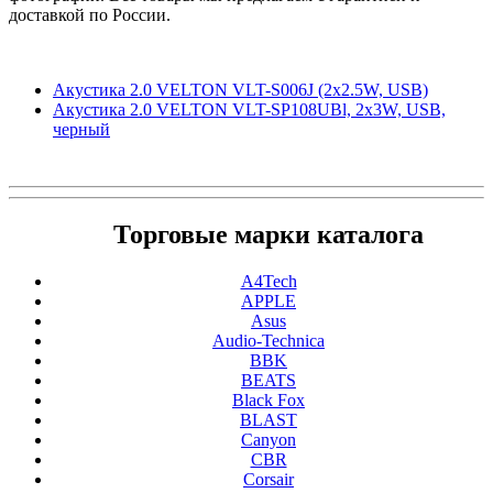
доставкой по России.
Акустика 2.0 VELTON VLT-S006J (2x2.5W, USB)
Акустика 2.0 VELTON VLT-SP108UBl, 2x3W, USB,
черный
Торговые марки каталога
A4Tech
APPLE
Asus
Audio-Technica
BBK
BEATS
Black Fox
BLAST
Canyon
CBR
Corsair