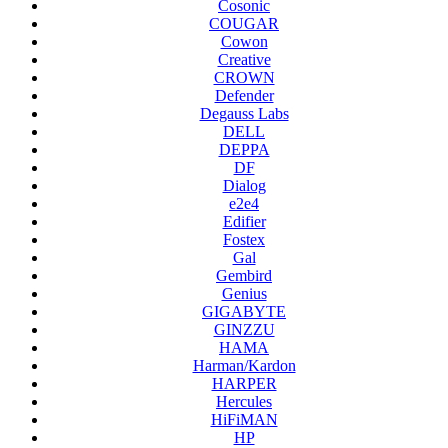
Cosonic
COUGAR
Cowon
Creative
CROWN
Defender
Degauss Labs
DELL
DEPPA
DF
Dialog
e2e4
Edifier
Fostex
Gal
Gembird
Genius
GIGABYTE
GINZZU
HAMA
Harman/Kardon
HARPER
Hercules
HiFiMAN
HP