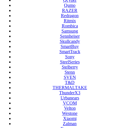
Qcyber
Qumo
RAZER
Redragon
Ritmix
Rombica
Samsung
Sennheiser
Skullcandy
SmartBuy
SmartTrack
Sony
SteelSeries
Stelberry
Stenn
SVEN
T&D
THERMALTAKE
ThunderX3
Urbanears
VCOM
Velton
Westone
Xiaomi
Zalman