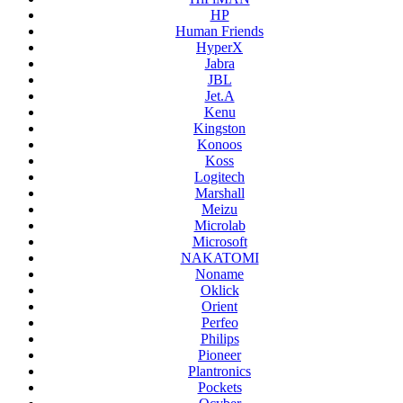
HP
Human Friends
HyperX
Jabra
JBL
Jet.A
Kenu
Kingston
Konoos
Koss
Logitech
Marshall
Meizu
Microlab
Microsoft
NAKATOMI
Noname
Oklick
Orient
Perfeo
Philips
Pioneer
Plantronics
Pockets