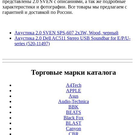
представлены 2.0 SVEN с описаниями, а так же подробные
характеристики и фотографии. Все товары мы предлагаем с
гарантией и доставкой по России.
Акустика 2.0 SVEN SPS-607 2x3W, Wood, черный
Акустика 2.0 Dell AC511 Stereo USB Soundbar for E/P/U-
series (520-11497)
Торговые марки каталога
A4Tech
APPLE
Asus
Audio-Technica
BBK
BEATS
Black Fox
BLAST
Canyon
CBR