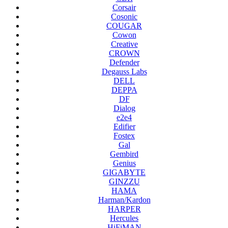
Corsair
Cosonic
COUGAR
Cowon
Creative
CROWN
Defender
Degauss Labs
DELL
DEPPA
DF
Dialog
e2e4
Edifier
Fostex
Gal
Gembird
Genius
GIGABYTE
GINZZU
HAMA
Harman/Kardon
HARPER
Hercules
HiFiMAN