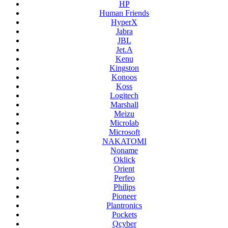
HP
Human Friends
HyperX
Jabra
JBL
Jet.A
Kenu
Kingston
Konoos
Koss
Logitech
Marshall
Meizu
Microlab
Microsoft
NAKATOMI
Noname
Oklick
Orient
Perfeo
Philips
Pioneer
Plantronics
Pockets
Qcyber