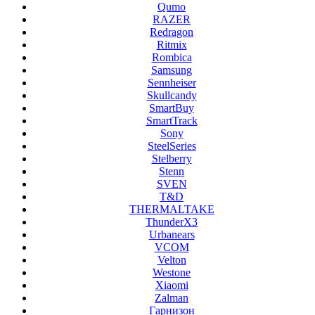
Qumo
RAZER
Redragon
Ritmix
Rombica
Samsung
Sennheiser
Skullcandy
SmartBuy
SmartTrack
Sony
SteelSeries
Stelberry
Stenn
SVEN
T&D
THERMALTAKE
ThunderX3
Urbanears
VCOM
Velton
Westone
Xiaomi
Zalman
Гарнизон