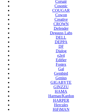
Corsair
Cosonic
COUGAR
Cowon
Creative
CROWN
Defender
Degauss Labs
DELL
DEPPA
DF
Dialog
e2e4
Edifier
Fostex
Gal
Gembird
Genius
GIGABYTE
GINZZU
HAMA
Harman/Kardon
HARPER
Hercules
HiFiMAN