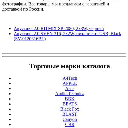
фотографии. Все товары мы предлагаем с гарантией и
доставкой по России.
Акустика 2.0 RITMIX SP-2080, 2x3W, черный
Акустика 2.0 SVEN 316, 2x2W, питание от USB, Black
(SV-0120316BL)
Торговые марки каталога
A4Tech
APPLE
Asus
Audio-Technica
BBK
BEATS
Black Fox
BLAST
Canyon
CBR