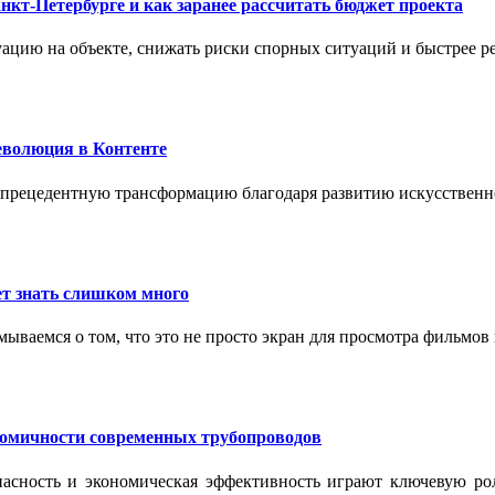
нкт-Петербурге и как заранее рассчитать бюджет проекта
ацию на объекте, снижать риски спорных ситуаций и быстрее р
еволюция в Контенте
спрецедентную трансформацию благодаря развитию искусственн
т знать слишком много
ываемся о том, что это не просто экран для просмотра фильмов
номичности современных трубопроводов
опасность и экономическая эффективность играют ключевую ро