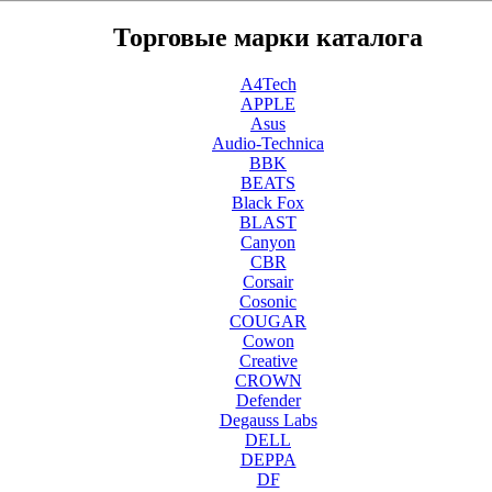
Торговые марки каталога
A4Tech
APPLE
Asus
Audio-Technica
BBK
BEATS
Black Fox
BLAST
Canyon
CBR
Corsair
Cosonic
COUGAR
Cowon
Creative
CROWN
Defender
Degauss Labs
DELL
DEPPA
DF