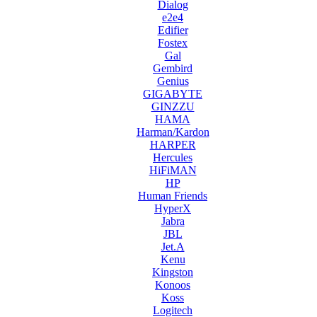
Dialog
e2e4
Edifier
Fostex
Gal
Gembird
Genius
GIGABYTE
GINZZU
HAMA
Harman/Kardon
HARPER
Hercules
HiFiMAN
HP
Human Friends
HyperX
Jabra
JBL
Jet.A
Kenu
Kingston
Konoos
Koss
Logitech