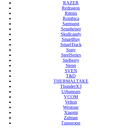
RAZER
Redragon
Ritmix
Rombica
Samsung
Sennheiser
Skullcandy
SmartBuy
SmartTrack
Sony
SteelSeries
Stelberry
Stenn
SVEN
T&D
THERMALTAKE
ThunderX3
Urbanears
VCOM
Velton
Westone
Xiaomi
Zalman
Гарнизон