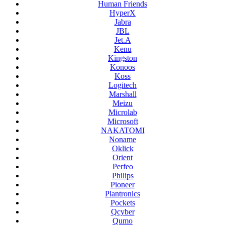
Human Friends
HyperX
Jabra
JBL
Jet.A
Kenu
Kingston
Konoos
Koss
Logitech
Marshall
Meizu
Microlab
Microsoft
NAKATOMI
Noname
Oklick
Orient
Perfeo
Philips
Pioneer
Plantronics
Pockets
Qcyber
Qumo