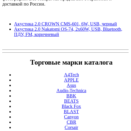
доставкой по России.
Акустика 2.0 CROWN CMS-601, 6W, USB, черный
Акустика 2.0 Nakatomi OS-74, 2x60W, USB, Bluetooth,
ПДУ, FM, коричневый
Торговые марки каталога
A4Tech
APPLE
Asus
Audio-Technica
BBK
BEATS
Black Fox
BLAST
Canyon
CBR
Corsair