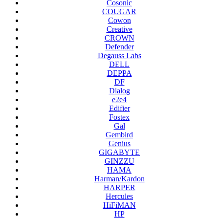
Cosonic
COUGAR
Cowon
Creative
CROWN
Defender
Degauss Labs
DELL
DEPPA
DF
Dialog
e2e4
Edifier
Fostex
Gal
Gembird
Genius
GIGABYTE
GINZZU
HAMA
Harman/Kardon
HARPER
Hercules
HiFiMAN
HP