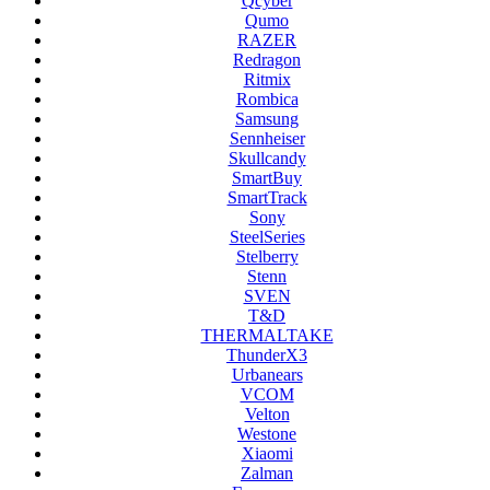
Qcyber
Qumo
RAZER
Redragon
Ritmix
Rombica
Samsung
Sennheiser
Skullcandy
SmartBuy
SmartTrack
Sony
SteelSeries
Stelberry
Stenn
SVEN
T&D
THERMALTAKE
ThunderX3
Urbanears
VCOM
Velton
Westone
Xiaomi
Zalman