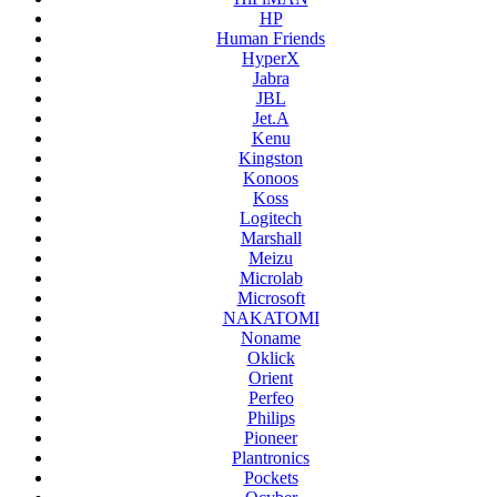
HP
Human Friends
HyperX
Jabra
JBL
Jet.A
Kenu
Kingston
Konoos
Koss
Logitech
Marshall
Meizu
Microlab
Microsoft
NAKATOMI
Noname
Oklick
Orient
Perfeo
Philips
Pioneer
Plantronics
Pockets