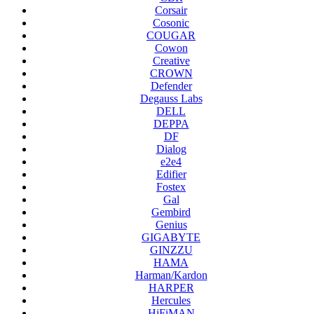
Corsair
Cosonic
COUGAR
Cowon
Creative
CROWN
Defender
Degauss Labs
DELL
DEPPA
DF
Dialog
e2e4
Edifier
Fostex
Gal
Gembird
Genius
GIGABYTE
GINZZU
HAMA
Harman/Kardon
HARPER
Hercules
HiFiMAN