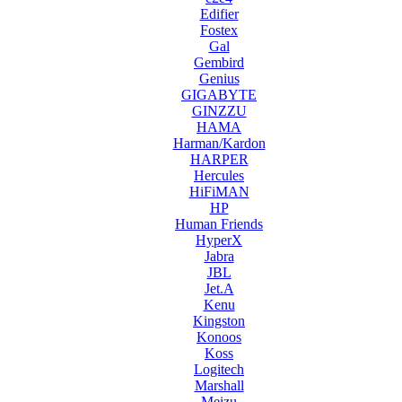
Edifier
Fostex
Gal
Gembird
Genius
GIGABYTE
GINZZU
HAMA
Harman/Kardon
HARPER
Hercules
HiFiMAN
HP
Human Friends
HyperX
Jabra
JBL
Jet.A
Kenu
Kingston
Konoos
Koss
Logitech
Marshall
Meizu