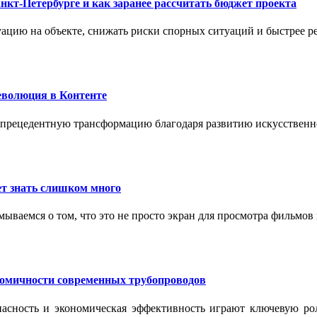
нкт-Петербурге и как заранее рассчитать бюджет проекта
ацию на объекте, снижать риски спорных ситуаций и быстрее р
еволюция в Контенте
спрецедентную трансформацию благодаря развитию искусственн
т знать слишком много
ываемся о том, что это не просто экран для просмотра фильмов
номичности современных трубопроводов
опасность и экономическая эффективность играют ключевую ро