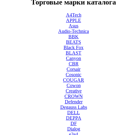
Торговые марки каталога
A4Tech
APPLE
Asus
Audio-Technica
BBK
BEATS
Black Fox
BLAST
Canyon
CBR
Corsair
Cosonic
COUGAR
Cowon
Creative
CROWN
Defender
Degauss Labs
DELL
DEPPA
DF
Dialog
e2e4