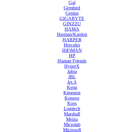
Gal
Gembird
Genius
GIGABYTE
GINZZU
HAMA
Harman/Kardon
HARPER
Hercules
HiFiMAN
HP
Human Friends
HyperX
Jabra
JBL
Jet.A
Kenu
Kingston
Konoos
Koss
Logitech
Marshall
Meizu
Microlab
Microsoft