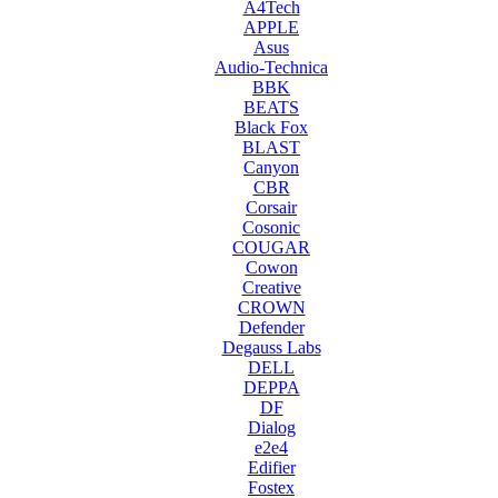
A4Tech
APPLE
Asus
Audio-Technica
BBK
BEATS
Black Fox
BLAST
Canyon
CBR
Corsair
Cosonic
COUGAR
Cowon
Creative
CROWN
Defender
Degauss Labs
DELL
DEPPA
DF
Dialog
e2e4
Edifier
Fostex