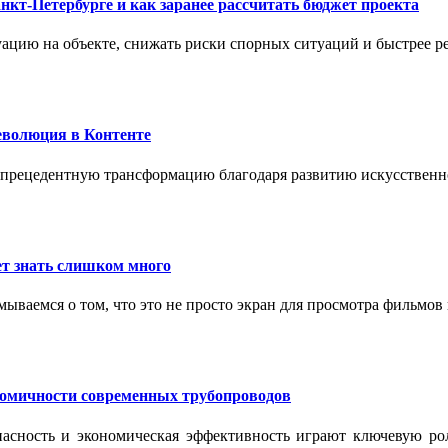
нкт-Петербурге и как заранее рассчитать бюджет проекта
ацию на объекте, снижать риски спорных ситуаций и быстрее р
еволюция в Контенте
спрецедентную трансформацию благодаря развитию искусственн
т знать слишком много
ываемся о том, что это не просто экран для просмотра фильмов
номичности современных трубопроводов
опасность и экономическая эффективность играют ключевую ро