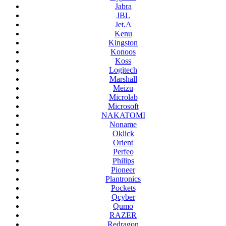
Jabra
JBL
Jet.A
Kenu
Kingston
Konoos
Koss
Logitech
Marshall
Meizu
Microlab
Microsoft
NAKATOMI
Noname
Oklick
Orient
Perfeo
Philips
Pioneer
Plantronics
Pockets
Qcyber
Qumo
RAZER
Redragon