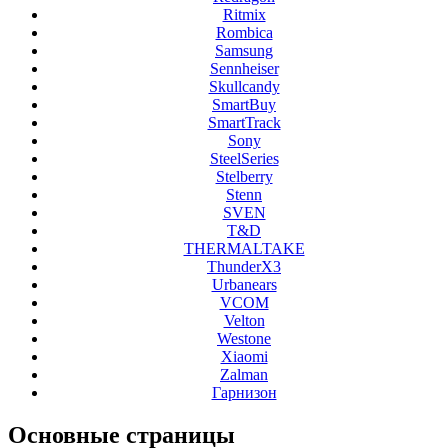
Ritmix
Rombica
Samsung
Sennheiser
Skullcandy
SmartBuy
SmartTrack
Sony
SteelSeries
Stelberry
Stenn
SVEN
T&D
THERMALTAKE
ThunderX3
Urbanears
VCOM
Velton
Westone
Xiaomi
Zalman
Гарнизон
Основные
страницы