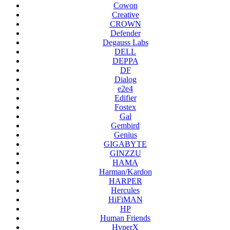
Cowon
Creative
CROWN
Defender
Degauss Labs
DELL
DEPPA
DF
Dialog
e2e4
Edifier
Fostex
Gal
Gembird
Genius
GIGABYTE
GINZZU
HAMA
Harman/Kardon
HARPER
Hercules
HiFiMAN
HP
Human Friends
HyperX