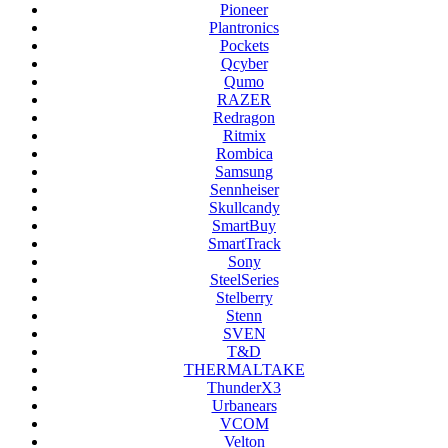
Pioneer
Plantronics
Pockets
Qcyber
Qumo
RAZER
Redragon
Ritmix
Rombica
Samsung
Sennheiser
Skullcandy
SmartBuy
SmartTrack
Sony
SteelSeries
Stelberry
Stenn
SVEN
T&D
THERMALTAKE
ThunderX3
Urbanears
VCOM
Velton