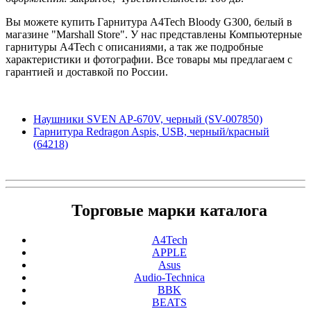
Вы можете купить Гарнитура A4Tech Bloody G300, белый в
магазине "Marshall Store". У нас представлены Компьютерные
гарнитуры A4Tech с описаниями, а так же подробные
характеристики и фотографии. Все товары мы предлагаем с
гарантией и доставкой по России.
Наушники SVEN AP-670V, черный (SV-007850)
Гарнитура Redragon Aspis, USB, черный/красный
(64218)
Торговые марки каталога
A4Tech
APPLE
Asus
Audio-Technica
BBK
BEATS