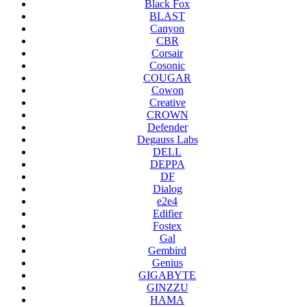
Black Fox
BLAST
Canyon
CBR
Corsair
Cosonic
COUGAR
Cowon
Creative
CROWN
Defender
Degauss Labs
DELL
DEPPA
DF
Dialog
e2e4
Edifier
Fostex
Gal
Gembird
Genius
GIGABYTE
GINZZU
HAMA