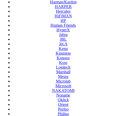
Harman/Kardon
HARPER
Hercules
HiFiMAN
HP
Human Friends
HyperX
Jabra
JBL
Jet.A
Kenu
Kingston
Konoos
Koss
Logitech
Marshall
Meizu
Microlab
Microsoft
NAKATOMI
Noname
Oklick
Orient
Perfeo
Philips