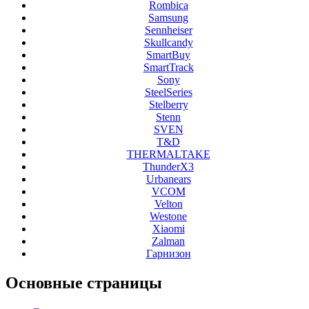
Rombica
Samsung
Sennheiser
Skullcandy
SmartBuy
SmartTrack
Sony
SteelSeries
Stelberry
Stenn
SVEN
T&D
THERMALTAKE
ThunderX3
Urbanears
VCOM
Velton
Westone
Xiaomi
Zalman
Гарнизон
Основные
страницы