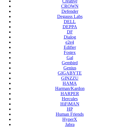
Creative
CROWN
Defender
Degauss Labs
DELL
DEPPA
DF
Dialog
e2e4
Edifier
Fostex
Gal
Gembird
Genius
GIGABYTE
GINZZU
HAMA
Harman/Kardon
HARPER
Hercules
HiFiMAN
HP
Human Friends
HyperX
Jabra