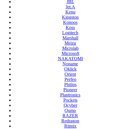
JBL
Jet.A
Kenu
Kingston
Konoos
Koss
Logitech
Marshall
Meizu
Microlab
Microsoft
NAKATOMI
Noname
Oklick
Orient
Perfeo
Philips
Pioneer
Plantronics
Pockets
Qcyber
Qumo
RAZER
Redragon
Ritmix