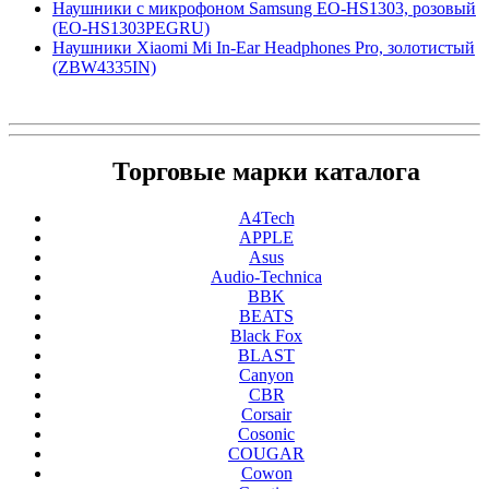
Наушники с микрофоном Samsung EO-HS1303, розовый
(EO-HS1303PEGRU)
Наушники Xiaomi Mi In-Ear Headphones Pro, золотистый
(ZBW4335IN)
Торговые марки каталога
A4Tech
APPLE
Asus
Audio-Technica
BBK
BEATS
Black Fox
BLAST
Canyon
CBR
Corsair
Cosonic
COUGAR
Cowon