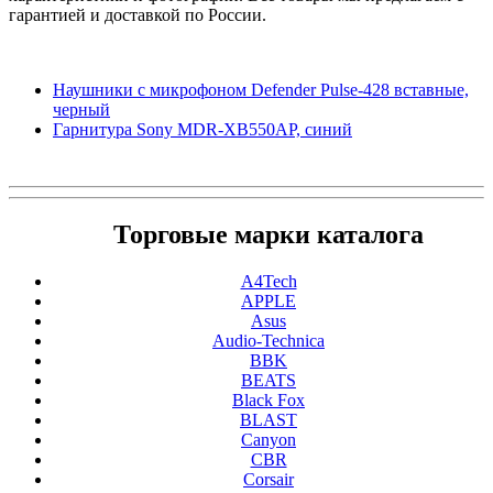
гарантией и доставкой по России.
Наушники с микрофоном Defender Pulse-428 вставные,
черный
Гарнитура Sony MDR-XB550AP, синий
Торговые марки каталога
A4Tech
APPLE
Asus
Audio-Technica
BBK
BEATS
Black Fox
BLAST
Canyon
CBR
Corsair