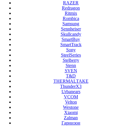
RAZER
Redragon
Ritmix
Rombica
Samsung
Sennheiser
Skullcandy
SmartBuy
SmartTrack
Sony
SteelSeries
Stelberry
Stenn
SVEN
T&D
THERMALTAKE
ThunderX3
Urbanears
VCOM
Velton
Westone
Xiaomi
Zalman
Гарнизон