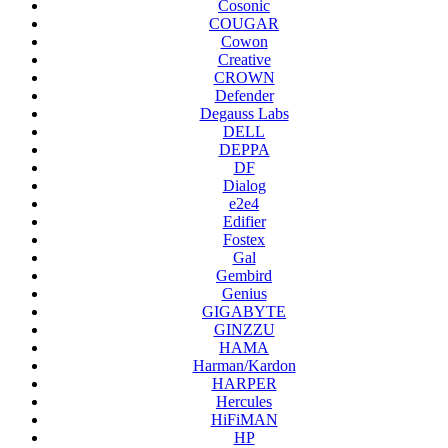
Cosonic
COUGAR
Cowon
Creative
CROWN
Defender
Degauss Labs
DELL
DEPPA
DF
Dialog
e2e4
Edifier
Fostex
Gal
Gembird
Genius
GIGABYTE
GINZZU
HAMA
Harman/Kardon
HARPER
Hercules
HiFiMAN
HP