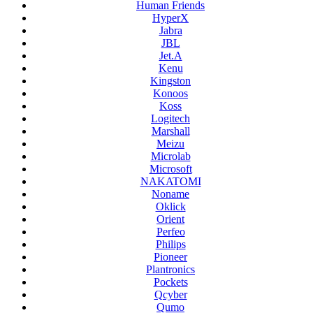
Human Friends
HyperX
Jabra
JBL
Jet.A
Kenu
Kingston
Konoos
Koss
Logitech
Marshall
Meizu
Microlab
Microsoft
NAKATOMI
Noname
Oklick
Orient
Perfeo
Philips
Pioneer
Plantronics
Pockets
Qcyber
Qumo