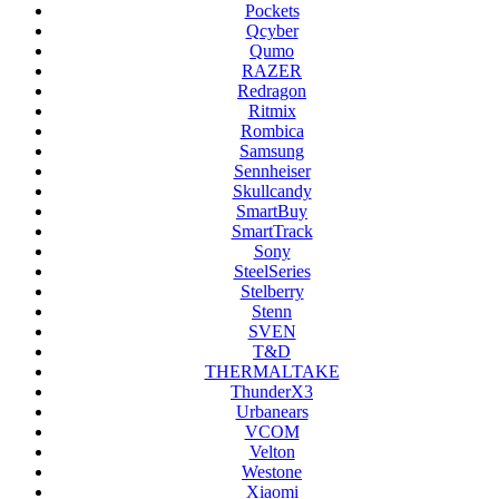
Pockets
Qcyber
Qumo
RAZER
Redragon
Ritmix
Rombica
Samsung
Sennheiser
Skullcandy
SmartBuy
SmartTrack
Sony
SteelSeries
Stelberry
Stenn
SVEN
T&D
THERMALTAKE
ThunderX3
Urbanears
VCOM
Velton
Westone
Xiaomi