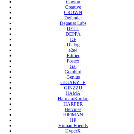
Cowon
Creative
CROWN
Defender
Degauss Labs
DELL
DEPPA
DF
Dialog
e2e4
Edifier
Fostex
Gal
Gembird
Genius
GIGABYTE
GINZZU
HAMA
Harman/Kardon
HARPER
Hercules
HiFiMAN
HP
Human Friends
HyperX