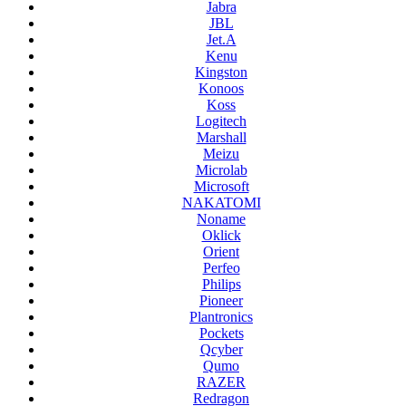
Jabra
JBL
Jet.A
Kenu
Kingston
Konoos
Koss
Logitech
Marshall
Meizu
Microlab
Microsoft
NAKATOMI
Noname
Oklick
Orient
Perfeo
Philips
Pioneer
Plantronics
Pockets
Qcyber
Qumo
RAZER
Redragon