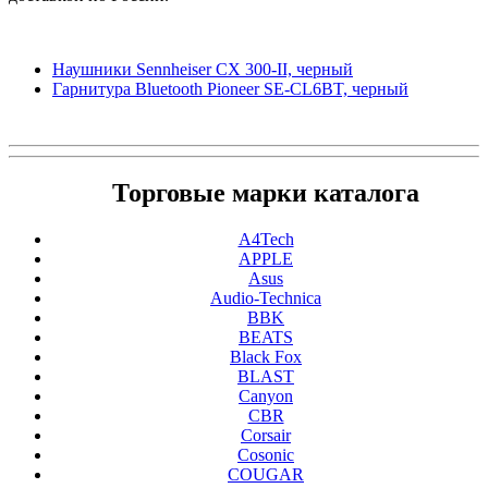
Наушники Sennheiser CX 300-II, черный
Гарнитура Bluetooth Pioneer SE-CL6BT, черный
Торговые марки каталога
A4Tech
APPLE
Asus
Audio-Technica
BBK
BEATS
Black Fox
BLAST
Canyon
CBR
Corsair
Cosonic
COUGAR