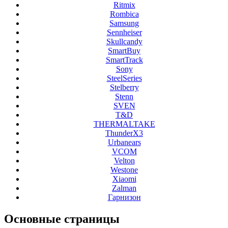
Ritmix
Rombica
Samsung
Sennheiser
Skullcandy
SmartBuy
SmartTrack
Sony
SteelSeries
Stelberry
Stenn
SVEN
T&D
THERMALTAKE
ThunderX3
Urbanears
VCOM
Velton
Westone
Xiaomi
Zalman
Гарнизон
Основные
страницы