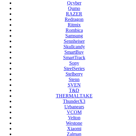
Qcyber
Qumo
RAZER
Redragon
Ritmix
Rombica
Samsung
Sennheiser
Skullcandy
SmartBuy
SmartTrack
Sony
SteelSeries
Stelberry
Stenn
SVEN
T&D
THERMALTAKE
ThunderX3
Urbanears
VCOM
Velton
Westone
Xiaomi
Zalman