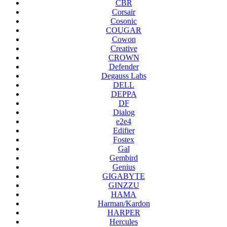
CBR
Corsair
Cosonic
COUGAR
Cowon
Creative
CROWN
Defender
Degauss Labs
DELL
DEPPA
DF
Dialog
e2e4
Edifier
Fostex
Gal
Gembird
Genius
GIGABYTE
GINZZU
HAMA
Harman/Kardon
HARPER
Hercules