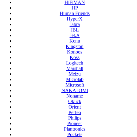
HiFiMAN
HP
Human Friends
HyperX
Jabra
JBL
Jet.A
Kenu
Kingston
Konoos
Koss
Logitech
Marshall
Meizu
Microlab
Microsoft
NAKATOMI
Noname
Oklick
Orient
Perfeo
Philips
Pioneer
Plantronics
Pockets