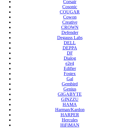
Corsair
Cosonic
COUGAR
Cowon
Creative
CROWN
Defender
Degauss Labs
DELL
DEPPA
DF
Dialog
e2e4
Edifier
Fostex
Gal
Gembird
Genius
GIGABYTE
GINZZU
HAMA
Harman/Kardon
HARPER
Hercules
HiFiMAN