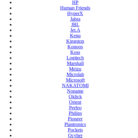
HP
Human Friends
HyperX
Jabra
JBL
Jet.A
Kenu
Kingston
Konoos
Koss
Logitech
Marshall
Meizu
Microlab
Microsoft
NAKATOMI
Noname
Oklick
Orient
Perfeo
Philips
Pioneer
Plantronics
Pockets
Qcyber