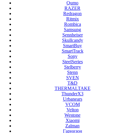
Qumo
RAZER
Redragon
Ritmix
Rombica
Samsung
Sennheiser
Skullcandy
SmartBuy
SmartTrack
Sony
SteelSeries
Stelberry
Stenn
SVEN
T&D
THERMALTAKE
ThunderX3
Urbanears
VCOM
Velton
Westone
Xiaomi
Zalman
Гарнизон