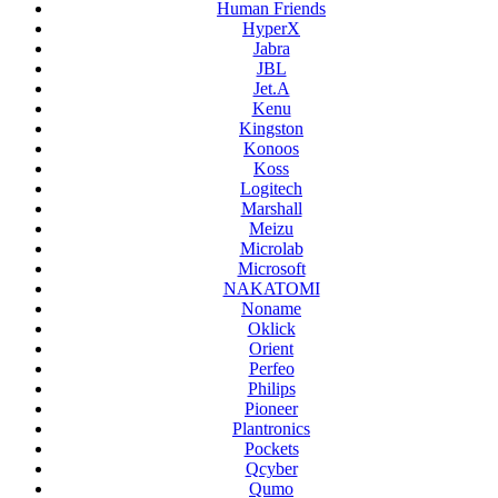
Human Friends
HyperX
Jabra
JBL
Jet.A
Kenu
Kingston
Konoos
Koss
Logitech
Marshall
Meizu
Microlab
Microsoft
NAKATOMI
Noname
Oklick
Orient
Perfeo
Philips
Pioneer
Plantronics
Pockets
Qcyber
Qumo