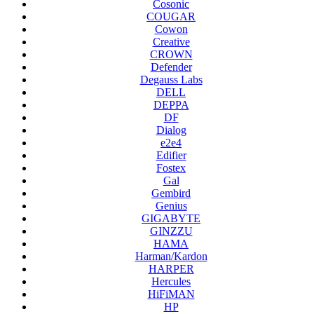
Cosonic
COUGAR
Cowon
Creative
CROWN
Defender
Degauss Labs
DELL
DEPPA
DF
Dialog
e2e4
Edifier
Fostex
Gal
Gembird
Genius
GIGABYTE
GINZZU
HAMA
Harman/Kardon
HARPER
Hercules
HiFiMAN
HP