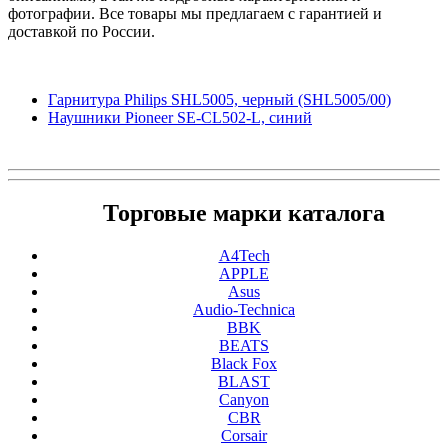
фотографии. Все товары мы предлагаем с гарантией и
доставкой по России.
Гарнитура Philips SHL5005, черный (SHL5005/00)
Наушники Pioneer SE-CL502-L, синий
Торговые марки каталога
A4Tech
APPLE
Asus
Audio-Technica
BBK
BEATS
Black Fox
BLAST
Canyon
CBR
Corsair