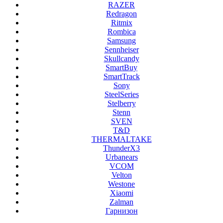
RAZER
Redragon
Ritmix
Rombica
Samsung
Sennheiser
Skullcandy
SmartBuy
SmartTrack
Sony
SteelSeries
Stelberry
Stenn
SVEN
T&D
THERMALTAKE
ThunderX3
Urbanears
VCOM
Velton
Westone
Xiaomi
Zalman
Гарнизон