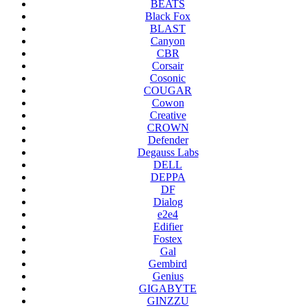
BEATS
Black Fox
BLAST
Canyon
CBR
Corsair
Cosonic
COUGAR
Cowon
Creative
CROWN
Defender
Degauss Labs
DELL
DEPPA
DF
Dialog
e2e4
Edifier
Fostex
Gal
Gembird
Genius
GIGABYTE
GINZZU