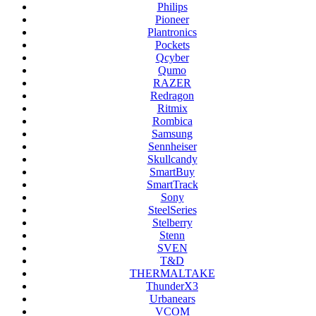
Philips
Pioneer
Plantronics
Pockets
Qcyber
Qumo
RAZER
Redragon
Ritmix
Rombica
Samsung
Sennheiser
Skullcandy
SmartBuy
SmartTrack
Sony
SteelSeries
Stelberry
Stenn
SVEN
T&D
THERMALTAKE
ThunderX3
Urbanears
VCOM