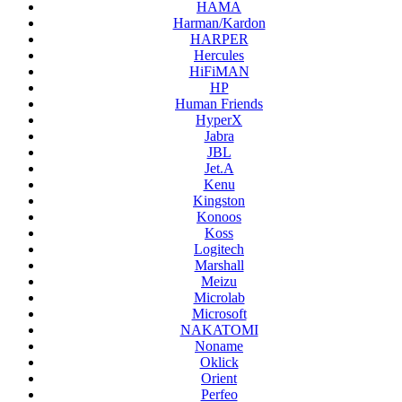
HAMA
Harman/Kardon
HARPER
Hercules
HiFiMAN
HP
Human Friends
HyperX
Jabra
JBL
Jet.A
Kenu
Kingston
Konoos
Koss
Logitech
Marshall
Meizu
Microlab
Microsoft
NAKATOMI
Noname
Oklick
Orient
Perfeo