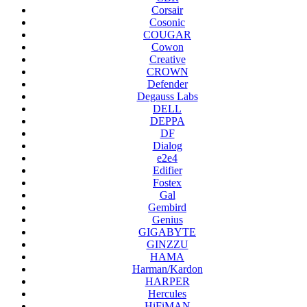
Corsair
Cosonic
COUGAR
Cowon
Creative
CROWN
Defender
Degauss Labs
DELL
DEPPA
DF
Dialog
e2e4
Edifier
Fostex
Gal
Gembird
Genius
GIGABYTE
GINZZU
HAMA
Harman/Kardon
HARPER
Hercules
HiFiMAN