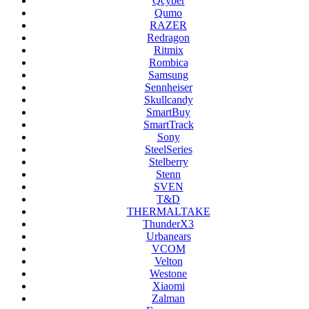
Qcyber
Qumo
RAZER
Redragon
Ritmix
Rombica
Samsung
Sennheiser
Skullcandy
SmartBuy
SmartTrack
Sony
SteelSeries
Stelberry
Stenn
SVEN
T&D
THERMALTAKE
ThunderX3
Urbanears
VCOM
Velton
Westone
Xiaomi
Zalman