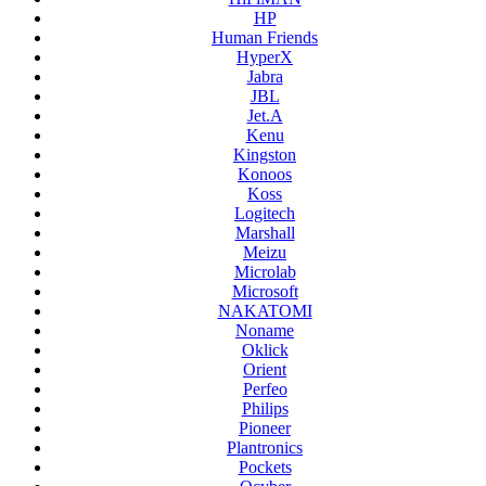
HP
Human Friends
HyperX
Jabra
JBL
Jet.A
Kenu
Kingston
Konoos
Koss
Logitech
Marshall
Meizu
Microlab
Microsoft
NAKATOMI
Noname
Oklick
Orient
Perfeo
Philips
Pioneer
Plantronics
Pockets