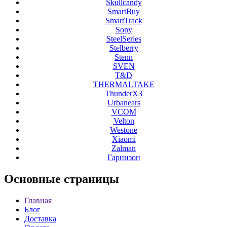
Skullcandy
SmartBuy
SmartTrack
Sony
SteelSeries
Stelberry
Stenn
SVEN
T&D
THERMALTAKE
ThunderX3
Urbanears
VCOM
Velton
Westone
Xiaomi
Zalman
Гарнизон
Основные
страницы
Главная
Блог
Доставка