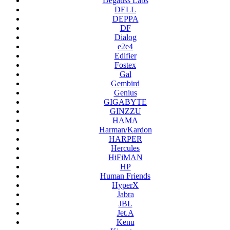
Degauss Labs
DELL
DEPPA
DF
Dialog
e2e4
Edifier
Fostex
Gal
Gembird
Genius
GIGABYTE
GINZZU
HAMA
Harman/Kardon
HARPER
Hercules
HiFiMAN
HP
Human Friends
HyperX
Jabra
JBL
Jet.A
Kenu