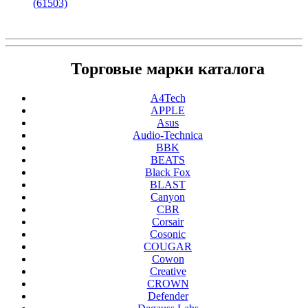
(61503)
Торговые марки каталога
A4Tech
APPLE
Asus
Audio-Technica
BBK
BEATS
Black Fox
BLAST
Canyon
CBR
Corsair
Cosonic
COUGAR
Cowon
Creative
CROWN
Defender