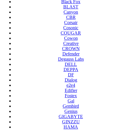
Black Fox
BLAST
Canyon
CBR
Corsair
Cosonic
COUGAR
Cowon
Creative
CROWN
Defender
Degauss Labs
DELL
DEPPA
DF
Dialog
e2e4
Edifier
Fostex
Gal
Gembird
Genius
GIGABYTE
GINZZU
HAMA