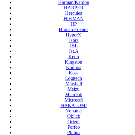
Harman/Kardon
HARPER
Hercules
HiFiMAN
HP
Human Friends
HyperX
Jabra
JBL
Jet.A
Kenu
Kingston
Konoos
Koss
Logitech
Marshall
Meizu
Microlab
Microsoft
NAKATOMI
Noname
Oklick
Orient
Perfeo
Philips