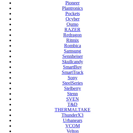
Pioneer
Plantronics
Pockets
Qcyber
Qumo
RAZER
Redragon
Ritmix
Rombica
Samsung
Sennheiser
Skullcandy
SmartBuy
SmartTrack
Sony
SteelSeries
Stelberry
Stenn
SVEN
T&D
THERMALTAKE
ThunderX3
Urbanears
VCOM
Velton