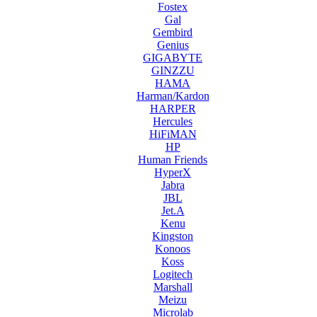
Fostex
Gal
Gembird
Genius
GIGABYTE
GINZZU
HAMA
Harman/Kardon
HARPER
Hercules
HiFiMAN
HP
Human Friends
HyperX
Jabra
JBL
Jet.A
Kenu
Kingston
Konoos
Koss
Logitech
Marshall
Meizu
Microlab