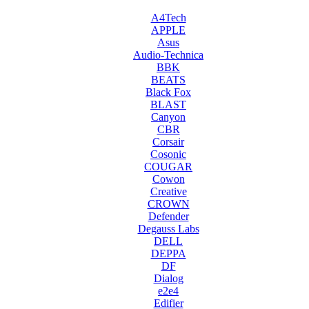
A4Tech
APPLE
Asus
Audio-Technica
BBK
BEATS
Black Fox
BLAST
Canyon
CBR
Corsair
Cosonic
COUGAR
Cowon
Creative
CROWN
Defender
Degauss Labs
DELL
DEPPA
DF
Dialog
e2e4
Edifier