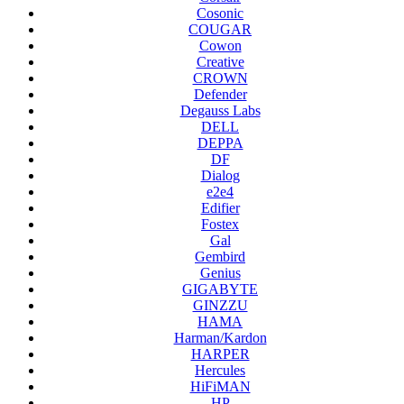
Cosonic
COUGAR
Cowon
Creative
CROWN
Defender
Degauss Labs
DELL
DEPPA
DF
Dialog
e2e4
Edifier
Fostex
Gal
Gembird
Genius
GIGABYTE
GINZZU
HAMA
Harman/Kardon
HARPER
Hercules
HiFiMAN
HP