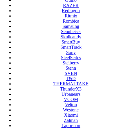
Qumo
RAZER
Redragon
Ritmix
Rombica
Samsung
Sennheiser
Skullcandy
SmartBuy
SmartTrack
Sony
SteelSeries
Stelberry
Stenn
SVEN
T&D
THERMALTAKE
ThunderX3
Urbanears
VCOM
Velton
Westone
Xiaomi
Zalman
Гарнизон