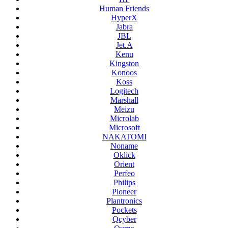
Human Friends
HyperX
Jabra
JBL
Jet.A
Kenu
Kingston
Konoos
Koss
Logitech
Marshall
Meizu
Microlab
Microsoft
NAKATOMI
Noname
Oklick
Orient
Perfeo
Philips
Pioneer
Plantronics
Pockets
Qcyber