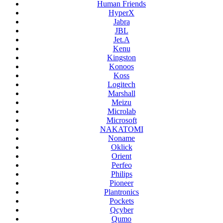
Human Friends
HyperX
Jabra
JBL
Jet.A
Kenu
Kingston
Konoos
Koss
Logitech
Marshall
Meizu
Microlab
Microsoft
NAKATOMI
Noname
Oklick
Orient
Perfeo
Philips
Pioneer
Plantronics
Pockets
Qcyber
Qumo