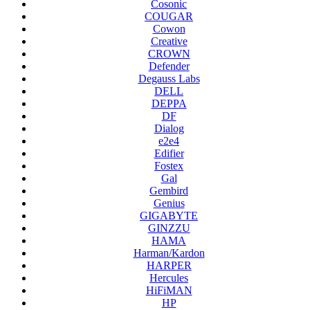
Cosonic
COUGAR
Cowon
Creative
CROWN
Defender
Degauss Labs
DELL
DEPPA
DF
Dialog
e2e4
Edifier
Fostex
Gal
Gembird
Genius
GIGABYTE
GINZZU
HAMA
Harman/Kardon
HARPER
Hercules
HiFiMAN
HP