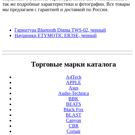
так же подробные характеристики и фотографии. Все товары
мы предлагаем с гарантией и доставкой по России.
Гарнитура Bluetooth Digma TWS-02, черный
Наушники ETYMOTIC ER3SE, черный
Торговые марки каталога
A4Tech
APPLE
Asus
Audio-Technica
BBK
BEATS
Black Fox
BLAST
Canyon
CBR
Corsair