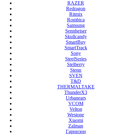
RAZER
Redragon
Ritmix
Rombica
Samsung
Sennheiser
Skullcandy
SmartBuy
SmartTrack
Sony
SteelSeries
Stelberry
Stenn
SVEN
T&D
THERMALTAKE
ThunderX3
Urbanears
VCOM
Velton
Westone
Xiaomi
Zalman
Гарнизон