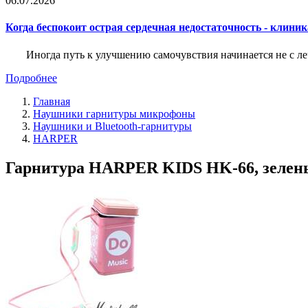
06.07.2026
Когда беспокоит острая сердечная недостаточность - клини
Иногда путь к улучшению самочувствия начинается не с ле
Подробнее
Главная
Наушники гарнитуры микрофоны
Наушники и Bluetooth-гарнитуры
HARPER
Гарнитура HARPER KIDS HK-66, зелены