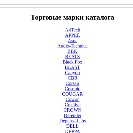
Торговые марки каталога
A4Tech
APPLE
Asus
Audio-Technica
BBK
BEATS
Black Fox
BLAST
Canyon
CBR
Corsair
Cosonic
COUGAR
Cowon
Creative
CROWN
Defender
Degauss Labs
DELL
DEPPA