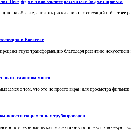
нкт-Петербурге и как заранее рассчитать бюджет проекта
ацию на объекте, снижать риски спорных ситуаций и быстрее р
еволюция в Контенте
спрецедентную трансформацию благодаря развитию искусственн
т знать слишком много
ываемся о том, что это не просто экран для просмотра фильмов
номичности современных трубопроводов
опасность и экономическая эффективность играют ключевую ро