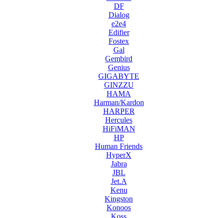
DF
Dialog
e2e4
Edifier
Fostex
Gal
Gembird
Genius
GIGABYTE
GINZZU
HAMA
Harman/Kardon
HARPER
Hercules
HiFiMAN
HP
Human Friends
HyperX
Jabra
JBL
Jet.A
Kenu
Kingston
Konoos
Koss