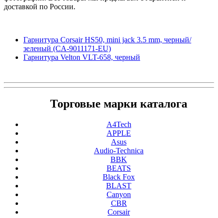
доставкой по России.
Гарнитура Corsair HS50, mini jack 3.5 mm, черный/
зеленый (CA-9011171-EU)
Гарнитура Velton VLT-658, черный
Торговые марки каталога
A4Tech
APPLE
Asus
Audio-Technica
BBK
BEATS
Black Fox
BLAST
Canyon
CBR
Corsair