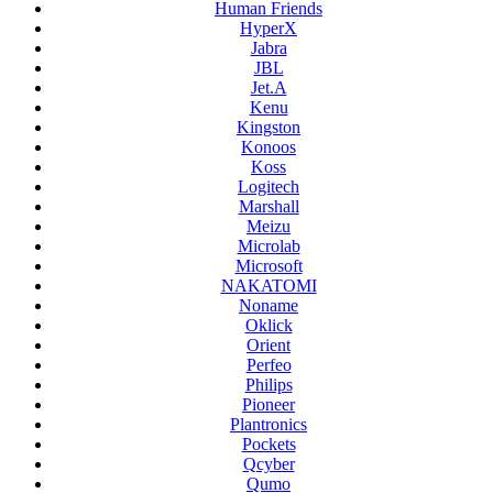
Human Friends
HyperX
Jabra
JBL
Jet.A
Kenu
Kingston
Konoos
Koss
Logitech
Marshall
Meizu
Microlab
Microsoft
NAKATOMI
Noname
Oklick
Orient
Perfeo
Philips
Pioneer
Plantronics
Pockets
Qcyber
Qumo