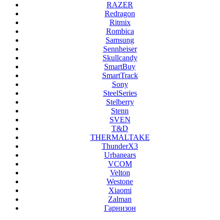
RAZER
Redragon
Ritmix
Rombica
Samsung
Sennheiser
Skullcandy
SmartBuy
SmartTrack
Sony
SteelSeries
Stelberry
Stenn
SVEN
T&D
THERMALTAKE
ThunderX3
Urbanears
VCOM
Velton
Westone
Xiaomi
Zalman
Гарнизон