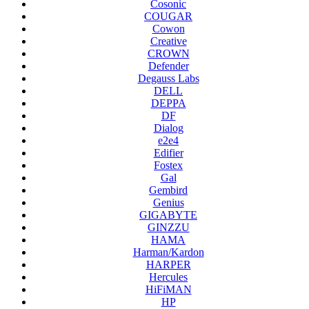
Cosonic
COUGAR
Cowon
Creative
CROWN
Defender
Degauss Labs
DELL
DEPPA
DF
Dialog
e2e4
Edifier
Fostex
Gal
Gembird
Genius
GIGABYTE
GINZZU
HAMA
Harman/Kardon
HARPER
Hercules
HiFiMAN
HP