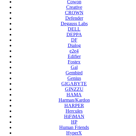
Cowon
Creative
CROWN
Defender
Degauss Labs
DELL
DEPPA
DF
Dialog
e2e4
Edifier
Fostex
Gal
Gembird
Genius
GIGABYTE
GINZZU
HAMA
Harman/Kardon
HARPER
Hercules
HiFiMAN
HP
Human Friends
HyperX