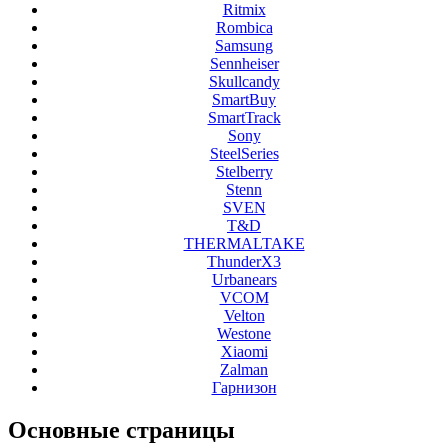
Ritmix
Rombica
Samsung
Sennheiser
Skullcandy
SmartBuy
SmartTrack
Sony
SteelSeries
Stelberry
Stenn
SVEN
T&D
THERMALTAKE
ThunderX3
Urbanears
VCOM
Velton
Westone
Xiaomi
Zalman
Гарнизон
Основные
страницы