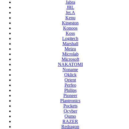
Jabra
JBL
Jet.A
Kenu
Kingston
Konoos
Koss
Logitech
Marshall
Meizu
Microlab
Microsoft
NAKATOMI
Noname
Oklick
Orient
Perfeo
Philips
Pioneer
Plantronics
Pockets
Qcyber
Qumo
RAZER
Redragon