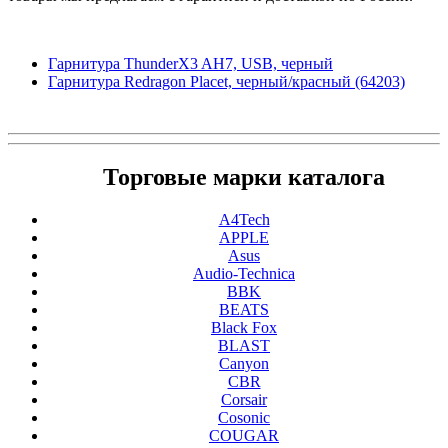
Гарнитура ThunderX3 AH7, USB, черный
Гарнитура Redragon Placet, черный/красный (64203)
Торговые марки каталога
A4Tech
APPLE
Asus
Audio-Technica
BBK
BEATS
Black Fox
BLAST
Canyon
CBR
Corsair
Cosonic
COUGAR