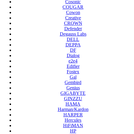
Cosonic
COUGAR
Cowon
Creative
CROWN
Defender
Degauss Labs
DELL
DEPPA
DF
Dialog
e2e4
Edifier
Fostex
Gal
Gembird
Genius
GIGABYTE
GINZZU
HAMA
Harman/Kardon
HARPER
Hercules
HiFiMAN
HP