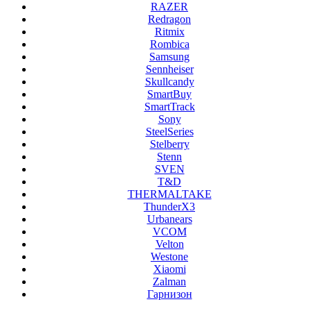
RAZER
Redragon
Ritmix
Rombica
Samsung
Sennheiser
Skullcandy
SmartBuy
SmartTrack
Sony
SteelSeries
Stelberry
Stenn
SVEN
T&D
THERMALTAKE
ThunderX3
Urbanears
VCOM
Velton
Westone
Xiaomi
Zalman
Гарнизон