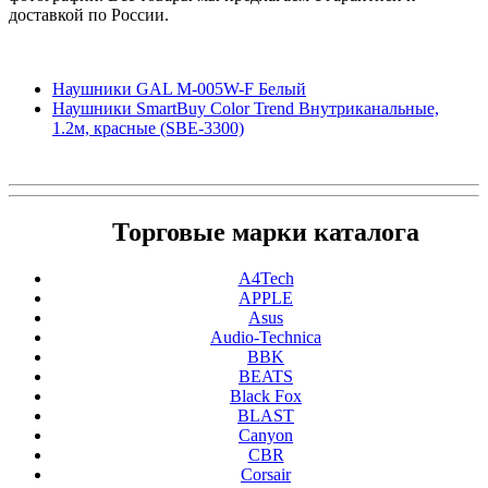
доставкой по России.
Наушники GAL M-005W-F Белый
Наушники SmartBuy Color Trend Внутриканальные,
1.2м, красные (SBE-3300)
Торговые марки каталога
A4Tech
APPLE
Asus
Audio-Technica
BBK
BEATS
Black Fox
BLAST
Canyon
CBR
Corsair