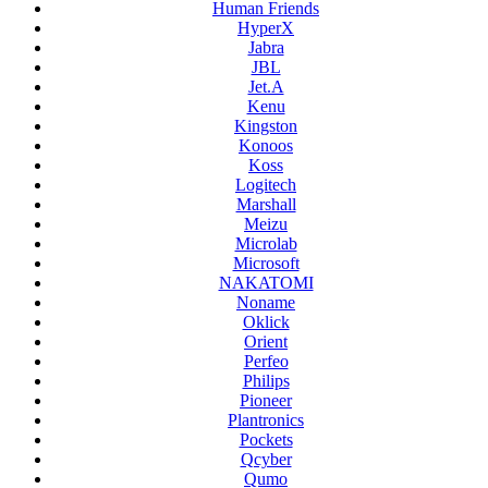
Human Friends
HyperX
Jabra
JBL
Jet.A
Kenu
Kingston
Konoos
Koss
Logitech
Marshall
Meizu
Microlab
Microsoft
NAKATOMI
Noname
Oklick
Orient
Perfeo
Philips
Pioneer
Plantronics
Pockets
Qcyber
Qumo