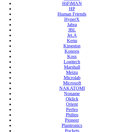
HiFiMAN
HP
Human Friends
HyperX
Jabra
JBL
Jet.A
Kenu
Kingston
Konoos
Koss
Logitech
Marshall
Meizu
Microlab
Microsoft
NAKATOMI
Noname
Oklick
Orient
Perfeo
Philips
Pioneer
Plantronics
Pockets