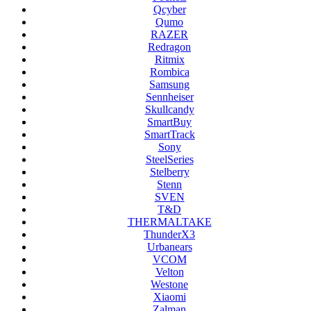
Qcyber
Qumo
RAZER
Redragon
Ritmix
Rombica
Samsung
Sennheiser
Skullcandy
SmartBuy
SmartTrack
Sony
SteelSeries
Stelberry
Stenn
SVEN
T&D
THERMALTAKE
ThunderX3
Urbanears
VCOM
Velton
Westone
Xiaomi
Zalman