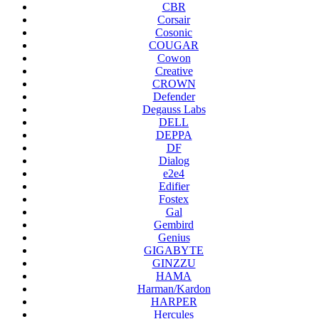
CBR
Corsair
Cosonic
COUGAR
Cowon
Creative
CROWN
Defender
Degauss Labs
DELL
DEPPA
DF
Dialog
e2e4
Edifier
Fostex
Gal
Gembird
Genius
GIGABYTE
GINZZU
HAMA
Harman/Kardon
HARPER
Hercules