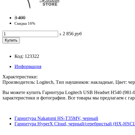
3 400
Скидка 16%
2 856
руб
x
Код: 123322
Информация
Характеристики:
Производитель: Logitech, Тип наушников: накладные, Цвет: че
Вы можете купить Гарнитура Logitech USB Headset H540 (981-0
характеристики и фотографии. Все товары мы предлагаем с гар
Гарнитура Nakatomi HS-T35MV, черный
Гарнитура HyperX Cloud, черный/серебристый (HX-HSC