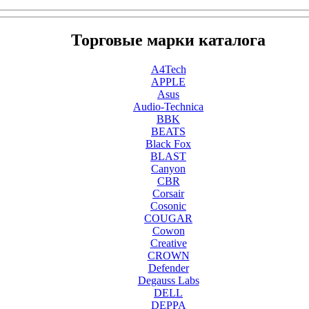
Торговые марки каталога
A4Tech
APPLE
Asus
Audio-Technica
BBK
BEATS
Black Fox
BLAST
Canyon
CBR
Corsair
Cosonic
COUGAR
Cowon
Creative
CROWN
Defender
Degauss Labs
DELL
DEPPA