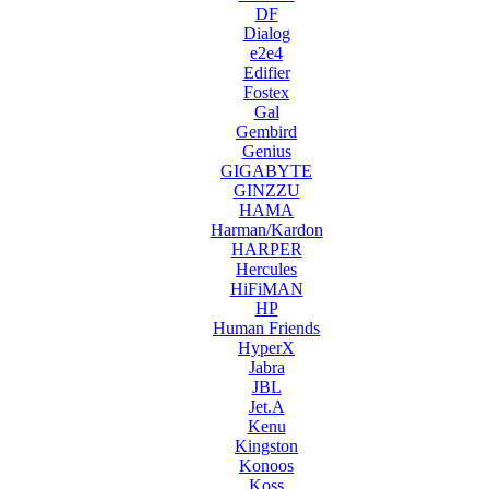
DF
Dialog
e2e4
Edifier
Fostex
Gal
Gembird
Genius
GIGABYTE
GINZZU
HAMA
Harman/Kardon
HARPER
Hercules
HiFiMAN
HP
Human Friends
HyperX
Jabra
JBL
Jet.A
Kenu
Kingston
Konoos
Koss