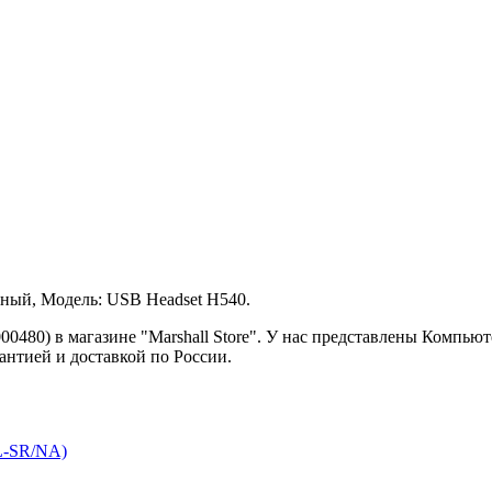
рный, Модель: USB Headset H540.
00480) в магазине "Marshall Store". У нас представлены Компью
антией и доставкой по России.
L-SR/NA)