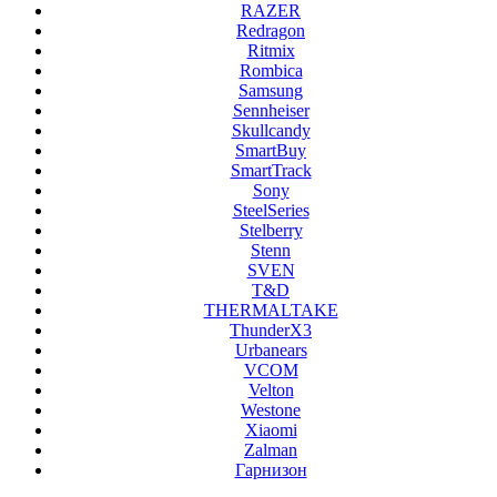
RAZER
Redragon
Ritmix
Rombica
Samsung
Sennheiser
Skullcandy
SmartBuy
SmartTrack
Sony
SteelSeries
Stelberry
Stenn
SVEN
T&D
THERMALTAKE
ThunderX3
Urbanears
VCOM
Velton
Westone
Xiaomi
Zalman
Гарнизон