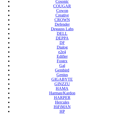
Cosonic
COUGAR
Cowon
Creative
CROWN
Defender
Degauss Labs
DELL
DEPPA
DF
Dialog
e2e4
Edifier
Fostex
Gal
Gembird
Genius
GIGABYTE
GINZZU
HAMA
Harman/Kardon
HARPER
Hercules
HiFiMAN
HP