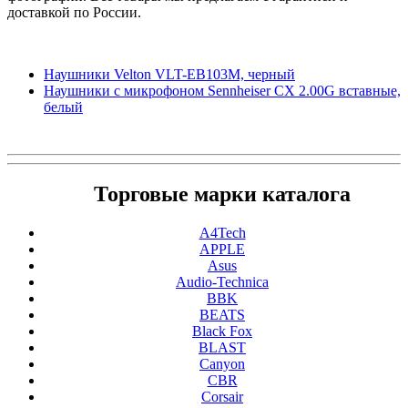
доставкой по России.
Наушники Velton VLT-EB103M, черный
Наушники с микрофоном Sennheiser CX 2.00G вставные,
белый
Торговые марки каталога
A4Tech
APPLE
Asus
Audio-Technica
BBK
BEATS
Black Fox
BLAST
Canyon
CBR
Corsair