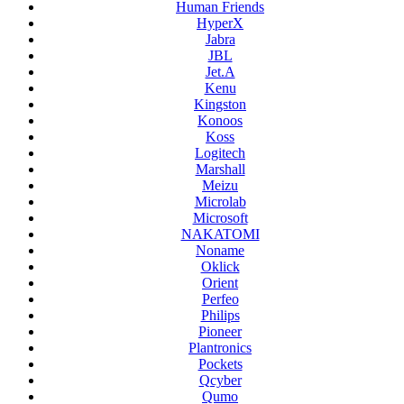
Human Friends
HyperX
Jabra
JBL
Jet.A
Kenu
Kingston
Konoos
Koss
Logitech
Marshall
Meizu
Microlab
Microsoft
NAKATOMI
Noname
Oklick
Orient
Perfeo
Philips
Pioneer
Plantronics
Pockets
Qcyber
Qumo