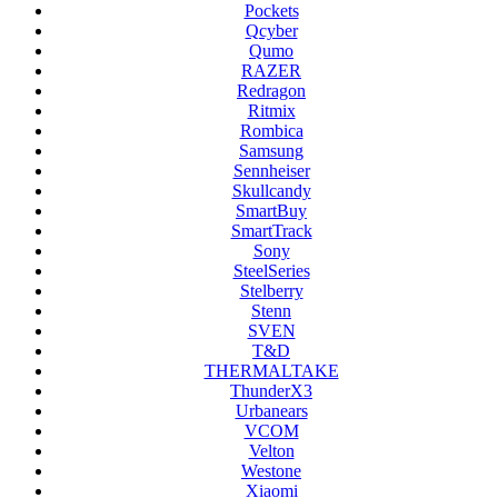
Pockets
Qcyber
Qumo
RAZER
Redragon
Ritmix
Rombica
Samsung
Sennheiser
Skullcandy
SmartBuy
SmartTrack
Sony
SteelSeries
Stelberry
Stenn
SVEN
T&D
THERMALTAKE
ThunderX3
Urbanears
VCOM
Velton
Westone
Xiaomi