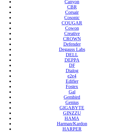
Canyon
CBR
Corsair
Cosonic
COUGAR
Cowon
Creative
CROWN
Defender
Degauss Labs
DELL
DEPPA
DF
Dialog
e2e4
Edifier
Fostex
Gal
Gembird
Genius
GIGABYTE
GINZZU
HAMA
Harman/Kardon
HARPER