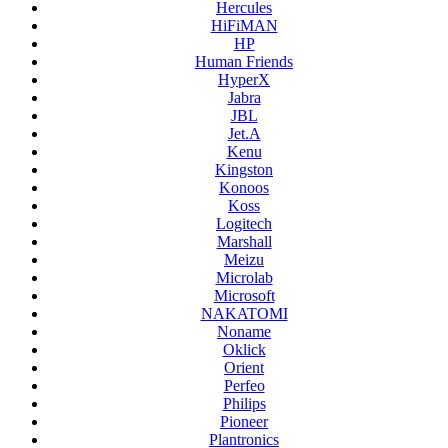
Hercules
HiFiMAN
HP
Human Friends
HyperX
Jabra
JBL
Jet.A
Kenu
Kingston
Konoos
Koss
Logitech
Marshall
Meizu
Microlab
Microsoft
NAKATOMI
Noname
Oklick
Orient
Perfeo
Philips
Pioneer
Plantronics