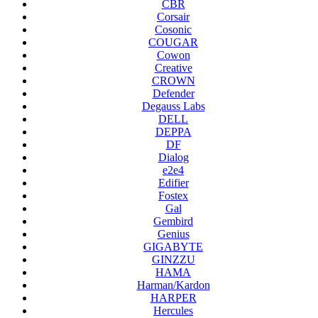
CBR
Corsair
Cosonic
COUGAR
Cowon
Creative
CROWN
Defender
Degauss Labs
DELL
DEPPA
DF
Dialog
e2e4
Edifier
Fostex
Gal
Gembird
Genius
GIGABYTE
GINZZU
HAMA
Harman/Kardon
HARPER
Hercules