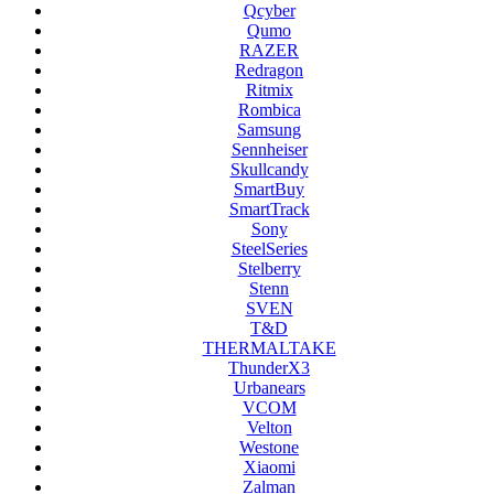
Qcyber
Qumo
RAZER
Redragon
Ritmix
Rombica
Samsung
Sennheiser
Skullcandy
SmartBuy
SmartTrack
Sony
SteelSeries
Stelberry
Stenn
SVEN
T&D
THERMALTAKE
ThunderX3
Urbanears
VCOM
Velton
Westone
Xiaomi
Zalman