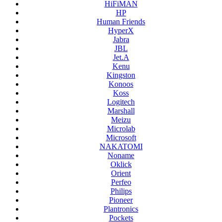
HiFiMAN
HP
Human Friends
HyperX
Jabra
JBL
Jet.A
Kenu
Kingston
Konoos
Koss
Logitech
Marshall
Meizu
Microlab
Microsoft
NAKATOMI
Noname
Oklick
Orient
Perfeo
Philips
Pioneer
Plantronics
Pockets