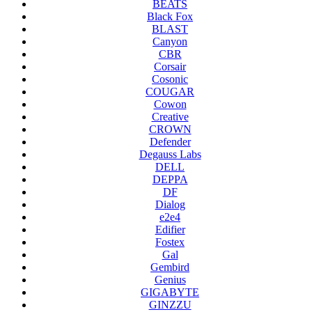
BEATS
Black Fox
BLAST
Canyon
CBR
Corsair
Cosonic
COUGAR
Cowon
Creative
CROWN
Defender
Degauss Labs
DELL
DEPPA
DF
Dialog
e2e4
Edifier
Fostex
Gal
Gembird
Genius
GIGABYTE
GINZZU