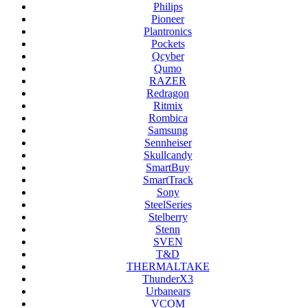
Philips
Pioneer
Plantronics
Pockets
Qcyber
Qumo
RAZER
Redragon
Ritmix
Rombica
Samsung
Sennheiser
Skullcandy
SmartBuy
SmartTrack
Sony
SteelSeries
Stelberry
Stenn
SVEN
T&D
THERMALTAKE
ThunderX3
Urbanears
VCOM