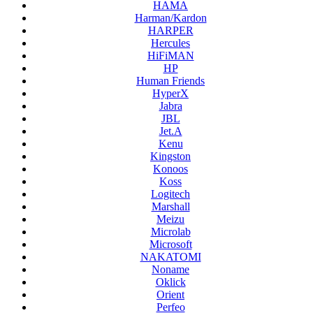
HAMA
Harman/Kardon
HARPER
Hercules
HiFiMAN
HP
Human Friends
HyperX
Jabra
JBL
Jet.A
Kenu
Kingston
Konoos
Koss
Logitech
Marshall
Meizu
Microlab
Microsoft
NAKATOMI
Noname
Oklick
Orient
Perfeo