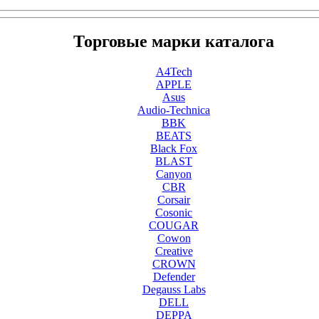
Торговые марки каталога
A4Tech
APPLE
Asus
Audio-Technica
BBK
BEATS
Black Fox
BLAST
Canyon
CBR
Corsair
Cosonic
COUGAR
Cowon
Creative
CROWN
Defender
Degauss Labs
DELL
DEPPA