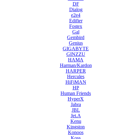
DF
Dialog
e2e4
Edifier
Fostex
Gal
Gembird
Genius
GIGABYTE
GINZZU
HAMA
Harman/Kardon
HARPER
Hercules
HiFiMAN
HP
Human Friends
HyperX
Jabra
JBL
Jet.A
Kenu
Kingston
Konoos
Koss