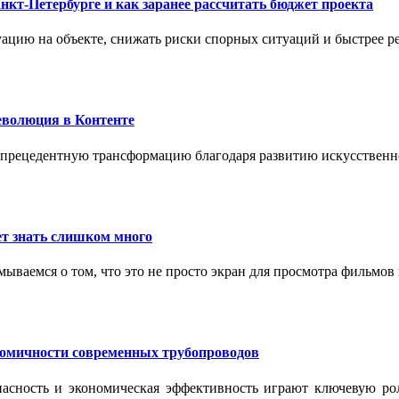
нкт-Петербурге и как заранее рассчитать бюджет проекта
ацию на объекте, снижать риски спорных ситуаций и быстрее р
еволюция в Контенте
спрецедентную трансформацию благодаря развитию искусственн
т знать слишком много
ываемся о том, что это не просто экран для просмотра фильмов
номичности современных трубопроводов
опасность и экономическая эффективность играют ключевую ро