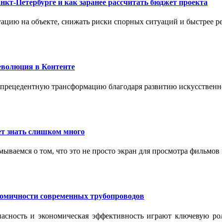
нкт-Петербурге и как заранее рассчитать бюджет проекта
ацию на объекте, снижать риски спорных ситуаций и быстрее р
еволюция в Контенте
спрецедентную трансформацию благодаря развитию искусственн
т знать слишком много
ываемся о том, что это не просто экран для просмотра фильмов
номичности современных трубопроводов
опасность и экономическая эффективность играют ключевую ро