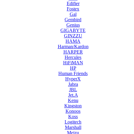
Edifier
Fostex
Gal
Gembird
Genius
GIGABYTE
GINZZU
HAMA
Harman/Kardon
HARPER
Hercules
HiFiMAN
HP
Human Friends
HyperX
Jabra
JBL
Jet.A
Kenu
Kingston
Konoos
Koss
Logitech
Marshall
Meizu