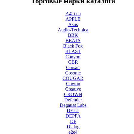
Торговые марки каталога
A4Tech
APPLE
Asus
Audio-Technica
BBK
BEATS
Black Fox
BLAST
Canyon
CBR
Corsair
Cosonic
COUGAR
Cowon
Creative
CROWN
Defender
Degauss Labs
DELL
DEPPA
DF
Dialog
e2e4