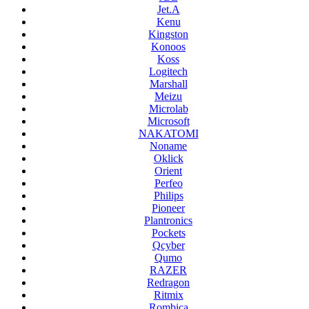
Jet.A
Kenu
Kingston
Konoos
Koss
Logitech
Marshall
Meizu
Microlab
Microsoft
NAKATOMI
Noname
Oklick
Orient
Perfeo
Philips
Pioneer
Plantronics
Pockets
Qcyber
Qumo
RAZER
Redragon
Ritmix
Rombica