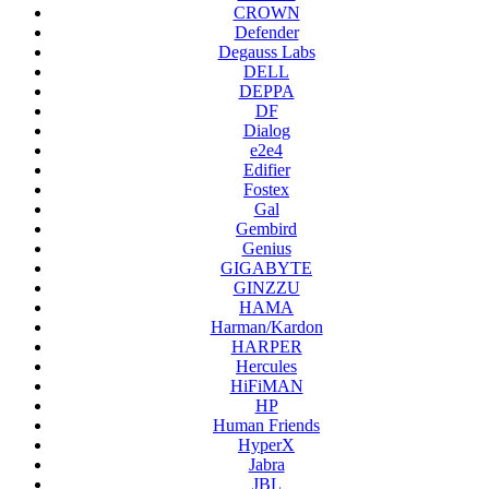
CROWN
Defender
Degauss Labs
DELL
DEPPA
DF
Dialog
e2e4
Edifier
Fostex
Gal
Gembird
Genius
GIGABYTE
GINZZU
HAMA
Harman/Kardon
HARPER
Hercules
HiFiMAN
HP
Human Friends
HyperX
Jabra
JBL