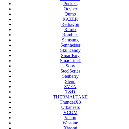
Pockets
Qcyber
Qumo
RAZER
Redragon
Ritmix
Rombica
Samsung
Sennheiser
Skullcandy
SmartBuy
SmartTrack
Sony
SteelSeries
Stelberry
Stenn
SVEN
T&D
THERMALTAKE
ThunderX3
Urbanears
VCOM
Velton
Westone
Xiaomi