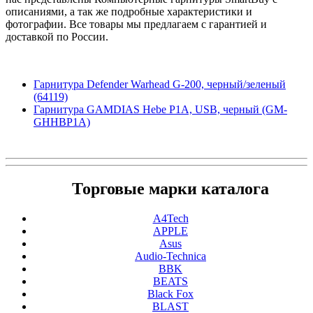
описаниями, а так же подробные характеристики и
фотографии. Все товары мы предлагаем с гарантией и
доставкой по России.
Гарнитура Defender Warhead G-200, черный/зеленый
(64119)
Гарнитура GAMDIAS Hebe P1A, USB, черный (GM-
GHHBP1A)
Торговые марки каталога
A4Tech
APPLE
Asus
Audio-Technica
BBK
BEATS
Black Fox
BLAST