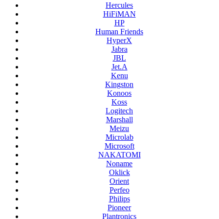
Hercules
HiFiMAN
HP
Human Friends
HyperX
Jabra
JBL
Jet.A
Kenu
Kingston
Konoos
Koss
Logitech
Marshall
Meizu
Microlab
Microsoft
NAKATOMI
Noname
Oklick
Orient
Perfeo
Philips
Pioneer
Plantronics