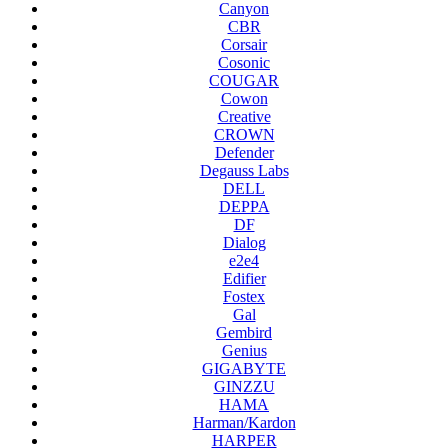
Canyon
CBR
Corsair
Cosonic
COUGAR
Cowon
Creative
CROWN
Defender
Degauss Labs
DELL
DEPPA
DF
Dialog
e2e4
Edifier
Fostex
Gal
Gembird
Genius
GIGABYTE
GINZZU
HAMA
Harman/Kardon
HARPER